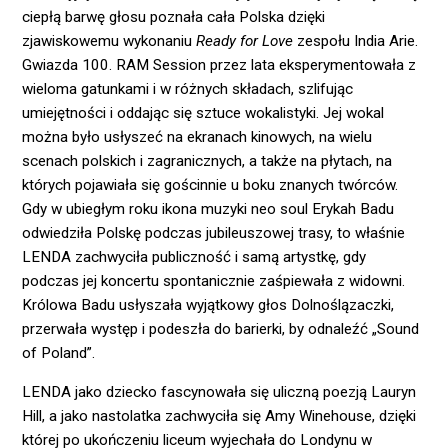
ciepłą barwę głosu poznała cała Polska dzięki
zjawiskowemu wykonaniu
Ready for Love
zespołu India Arie.
Gwiazda 100. RAM Session przez lata eksperymentowała z
wieloma gatunkami i w różnych składach, szlifując
umiejętności i oddając się sztuce wokalistyki. Jej wokal
można było usłyszeć na ekranach kinowych, na wielu
scenach polskich i zagranicznych, a także na płytach, na
których pojawiała się gościnnie u boku znanych twórców.
Gdy w ubiegłym roku ikona muzyki neo soul Erykah Badu
odwiedziła Polskę podczas jubileuszowej trasy, to właśnie
LENDA zachwyciła publiczność i samą artystkę, gdy
podczas jej koncertu spontanicznie zaśpiewała z widowni.
Królowa Badu usłyszała wyjątkowy głos Dolnoślązaczki,
przerwała występ i podeszła do barierki, by odnaleźć „Sound
of Poland”.
LENDA jako dziecko fascynowała się uliczną poezją Lauryn
Hill, a jako nastolatka zachwyciła się Amy Winehouse, dzięki
której po ukończeniu liceum wyjechała do Londynu w