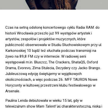
Czas na setną odsłonę koncertowego cyklu Radia RAM: do
historii Wrocławia przeszło już 99 występów artystek i
artystów, zespołów i projektów muzycznych, które
publiczność obserwowała w Studiu Słuchowiskowym przy ul.
Karkonoskiej 10 bądź też słuchała podczas transmisji na
żywo na 89,8 FM czy w internecie. W radiowej serii
występowali m.in. Bluszcz, The Crackers, ShataQS, Oxford
Drama, Evorevo, Zima Stulecia, Dezydery czy Jacko Brango.
Jubileuszową edycję świętujemy w wyjątkowych
okolicznościach, a więc podczas 26. MFF TAURON Nowe
Horyzonty w kultowej przestrzeni klubu festiwalowego w
Arsenale.
Paulina Lenda debiutowała w wieku 15 lat, gdy w
telewizyjnym show
Mam Talent!
jej charakterystyczną, niską i