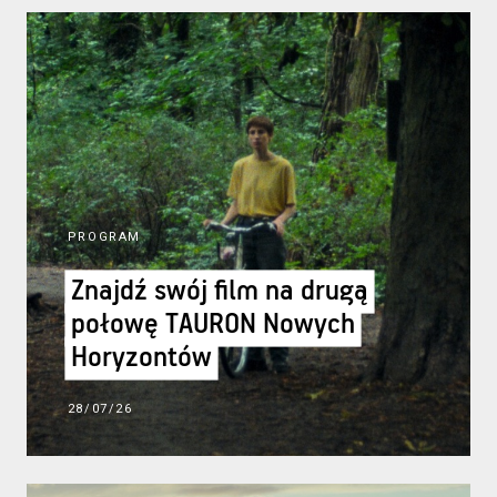
PROGRAM
Znajdź swój film na drugą
Znajdź swój film na drugą
połowę TAURON Nowych
połowę TAURON Nowych
Horyzontów
Horyzontów
28/07/26