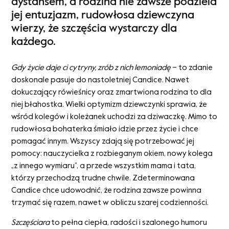
dystansem, a rodzina nie zawsze podziela
jej entuzjazm, rudowłosa dziewczyna
wierzy, że szczęścia wystarczy dla
każdego.
Gdy życie daje ci cytryny, zrób z nich lemoniadę
– to zdanie
doskonale pasuje do nastoletniej Candice. Nawet
dokuczający rówieśnicy oraz zmartwiona rodzina to dla
niej błahostka. Wielki optymizm dziewczynki sprawia, że
wśród kolegów i koleżanek uchodzi za dziwaczkę. Mimo to
rudowłosa bohaterka śmiało idzie przez życie i chce
pomagać innym. Wszyscy zdają się potrzebować jej
pomocy: nauczycielka z rozbieganym okiem, nowy kolega
„z innego wymiaru”, a przede wszystkim mama i tata,
którzy przechodzą trudne chwile. Zdeterminowana
Candice chce udowodnić, że rodzina zawsze powinna
trzymać się razem, nawet w obliczu szarej codzienności.
Szczęściara
to pełna ciepła, radości i szalonego humoru