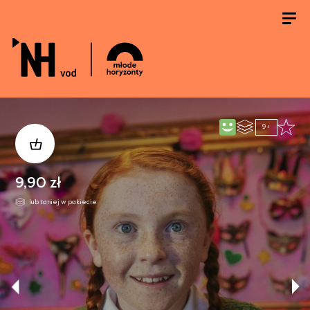
9+
9,90 zł
lub taniej w pakiecie