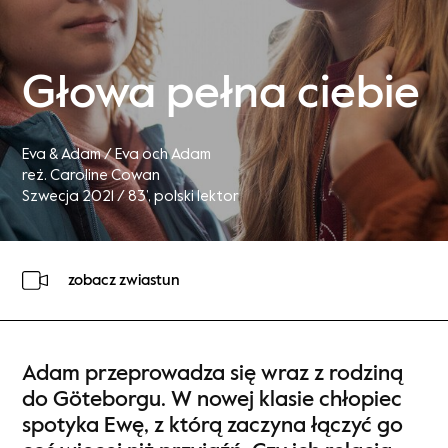
Głowa pełna ciebie
Eva & Adam / Eva och Adam
reż. Caroline Cowan
Szwecja 2021 / 83’
, polski lektor
zobacz zwiastun
Adam przeprowadza się wraz z rodziną
do Göteborgu. W nowej klasie chłopiec
spotyka Ewę, z którą zaczyna łączyć go