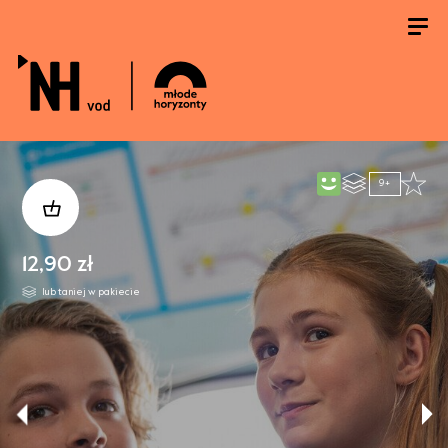
9+
12,90 zł
lub taniej w pakiecie