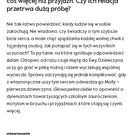
coś więcej niż przyjaźń. Czy ich relacja
przetrwa dużą próbę?
Nie tak łatwo powiedzieć, kiedy ludzie się w sobie
zakochują. Nie wiadomo, czy świadczy o tym szybsze
bicie serca, a może chęć spędzania każdej wolnej chwili z
tą jedyną osobą. Jak połapać się w tych wszystkich
uczuciach? To pytanie, na które spróbuje odpowiedzieć
Adam. Chłopiec od razu czuje miętę do Ewy. Dziewczyna
uczy go grać w piłkę nożną i razem wyczekują wspólnej
wycieczki. Sprawy zaczynają się jednak komplikować, gdy
z własnoręcznie uszytym sercem odwiedza go Molly –
pierwsza dziewczyna.
Głowa pełna ciebie
to opowieść o
dylematach towarzyszących szkolnym zauroczeniom,
motylom w brzuchu i przyjaźniach, które stają się czymś
więcej.