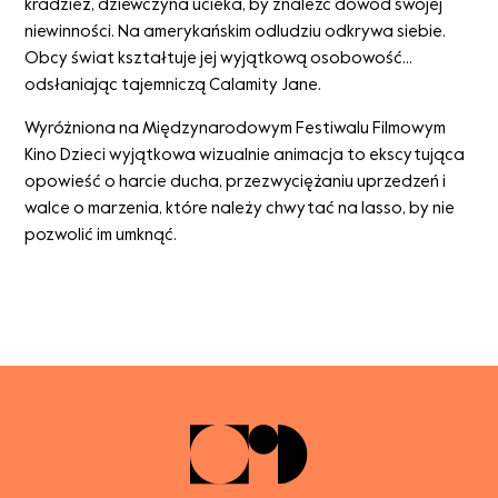
kradzież, dziewczyna ucieka, by znaleźć dowód swojej
niewinności. Na amerykańskim odludziu odkrywa siebie.
Obcy świat kształtuje jej wyjątkową osobowość...
odsłaniając tajemniczą Calamity Jane.
Wyróżniona na Międzynarodowym Festiwalu Filmowym
Kino Dzieci wyjątkowa wizualnie animacja to ekscytująca
opowieść o harcie ducha, przezwyciężaniu uprzedzeń i
walce o marzenia, które należy chwytać na lasso, by nie
pozwolić im umknąć.