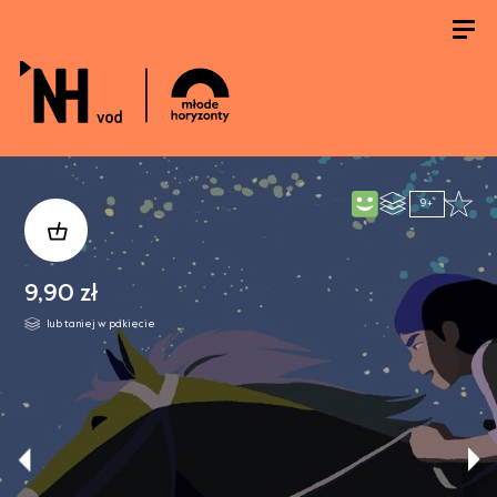
9+
9,90 zł
lub taniej w pakiecie