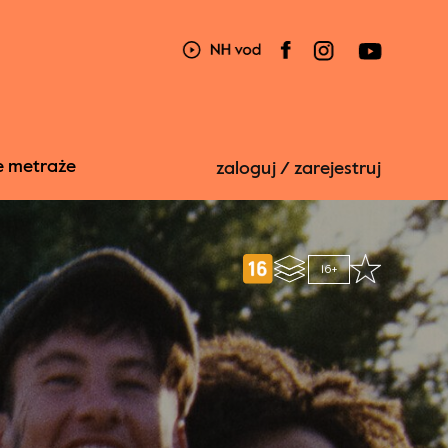
e metraże
zaloguj / zarejestruj
16+