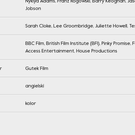
Nykiya Adams, Franz Rogowski, Barry Keoghan, Ja
Jobson
Sarah Cloke, Lee Groombridge, Juliette Howell, Te
BBC Film, British Film Institute (BFI), Pinky Promise
Access Entertainment, House Productions
r
Gutek Film
angielski
kolor