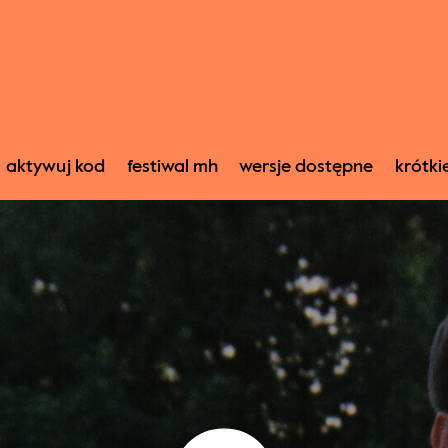
aktywuj kod
festiwal mh
wersje dostępne
krótki