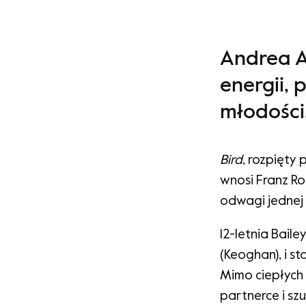
Andrea A
energii, 
młodości
Bird
, rozpięty
wnosi Franz Ro
odwagi jednej 
12-letnia Bai
(Keoghan), i s
Mimo ciepłych 
partnerce i sz