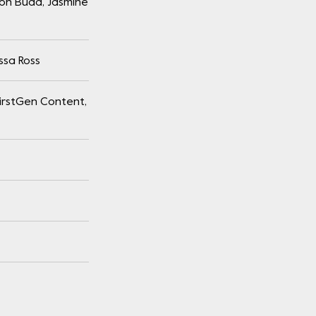
son Buda, Jasmine
ssa Ross
, FirstGen Content,