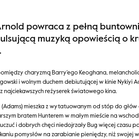
rnold powraca z pełną buntowni
pulsującą muzyką opowieścią o kru
.
 pomiędzy charyzmą Barry’ego Keoghana, melancholią,
gowski i wolnym duchem debiutującej w kinie Nykiyi A
z najciekawszych reżyserek światowego kina.
ley (Adams) mieszka z wytatuowanym od stóp do głów
tarszym bratem Hunterem w małym mieście na wschodzi
uczuć i dobrych chęci niedojrzały Bug więcej czasu 
ukaniu pomysłów na zarabianie pieniędzy, niż swojej w