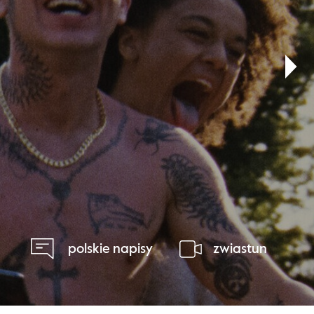
polskie napisy
zwiastun