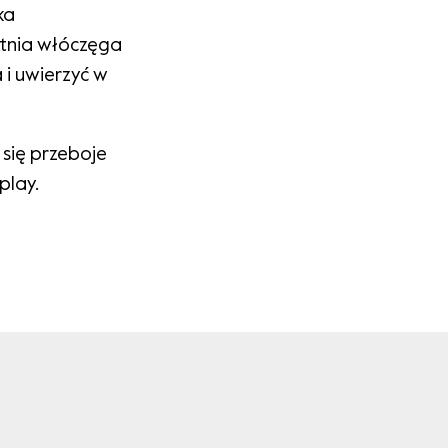
ka
letnia włóczęga
 i uwierzyć w
 się przeboje
play.