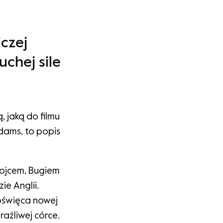
czej
chej sile
 jaką do filmu
dams, to popis
 ojcem, Bugiem
e Anglii.
poświęca nowej
rażliwej córce.