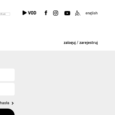
english
zaloguj / zarejestruj
hasła