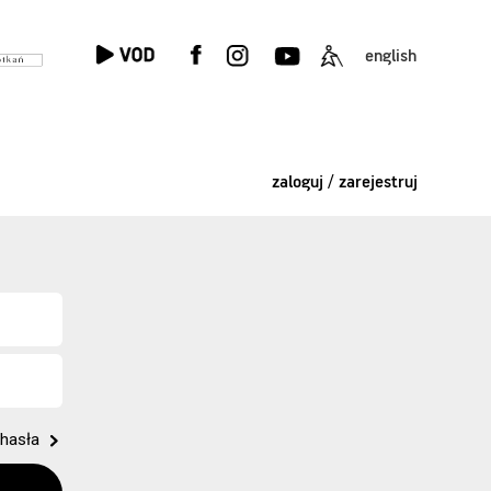
english
zaloguj / zarejestruj
hasła