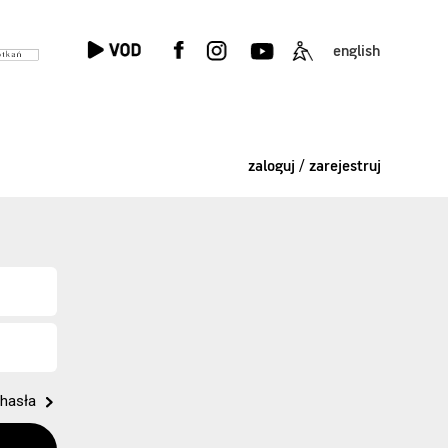
english
zaloguj / zarejestruj
hasła