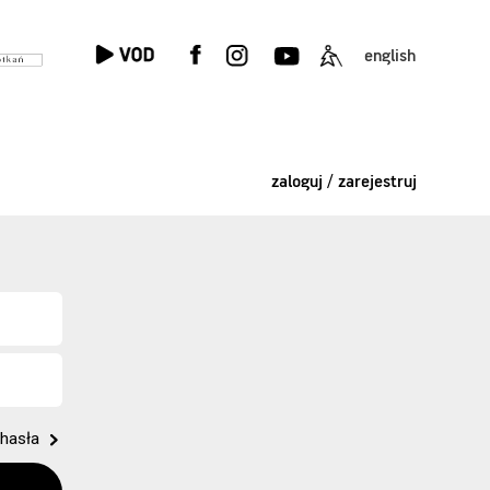
english
zaloguj / zarejestruj
hasła