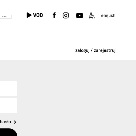
english
zaloguj / zarejestruj
hasła