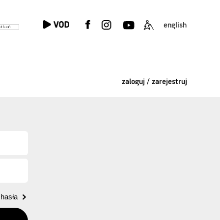
english
zaloguj / zarejestruj
hasła