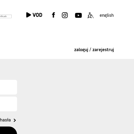
english
zaloguj / zarejestruj
hasła