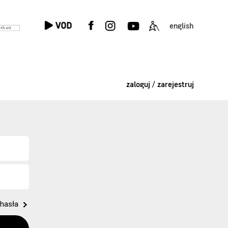
english
zaloguj / zarejestruj
hasła