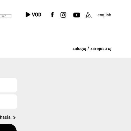
english
zaloguj / zarejestruj
hasła