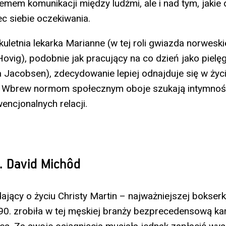
emem komunikacji między ludźmi, ale i nad tym, jakie d
c siebie oczekiwania.
kuletnia lekarka Marianne (w tej roli gwiazda norwesk
ovig), podobnie jak pracujący na co dzień jako pielęg
la Jacobsen), zdecydowanie lepiej odnajduje się w ż
. Wbrew normom społecznym oboje szukają intymnoś
encjonalnych relacji.
ż. David Michôd
ający o życiu Christy Martin – najważniejszej bokserk
 90. zrobiła w tej męskiej branży bezprecedensową kar