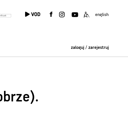
english
zaloguj / zarejestruj
obrze).