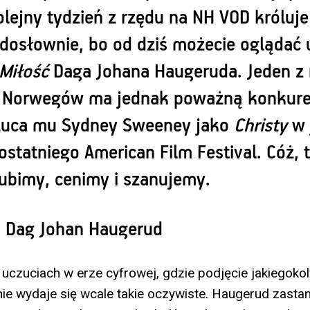
lejny tydzień z rzędu na NH VOD króluje
dosłownie, bo od dziś możecie oglądać 
Miłość
Daga Johana Haugeruda. Jeden z
 Norwegów ma jednak poważną konkure
zuca mu Sydney Sweeney jako
Christy
w 
statniego American Film Festival. Cóż, 
lubimy, cenimy i szanujemy.
ż. Dag Johan Haugerud
uczuciach w erze cyfrowej, gdzie podjęcie jakiegoko
ie wydaje się wcale takie oczywiste. Haugerud zastan