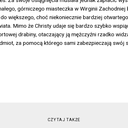
es. Za swoje osiągnięcia musiała jednak zapłacić wys
ałego, górniczego miasteczka w Wirginii Zachodniej
 do większego, choć niekoniecznie bardziej otwartego
ata. Mimo że Christy udaje się bardzo szybko wspią
rtowej drabiny, otaczający ją mężczyźni rzadko widzą
edmiot, za pomocą którego sami zabezpieczają swój s
CZYTAJ TAKŻE