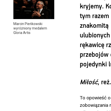
kryjemy. Ko
tym razem 
Marcin Pieńkowski
znakomitą
wyróżniony medalem
Gloria Artis
ulubionych
rękawicę r
przebojów o
pojedynki 
Miłość
, re
To opowieść o 
zobowiązania n