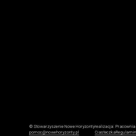
© Stowarzyszenie Nowe Horyzonty
realizacja:
Pracowni
pomoc@nowehoryzonty.pl
Ciasteczka
Regulami