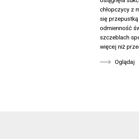
osiągnęła sukc
chłopczycy z m
się przepustką
odmienność świ
szczeblach spo
więcej niż prz
Oglądaj