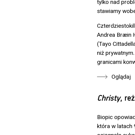
tylko nad probl
stawiamy wobe
Czterdziestokil
Andrea Bræin H
(Tayo Cittadel
niż prywatnym
granicami konw
Oglądaj
Christy
, re
Biopic opowiad
która w latach