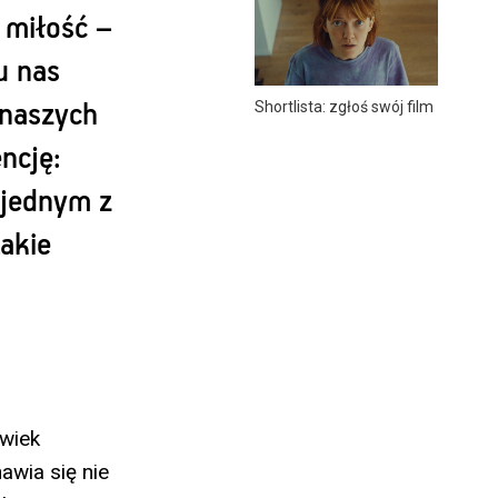
 miłość –
u nas
Shortlista: zgłoś swój film
 naszych
ncję:
jednym z
takie
lwiek
awia się nie