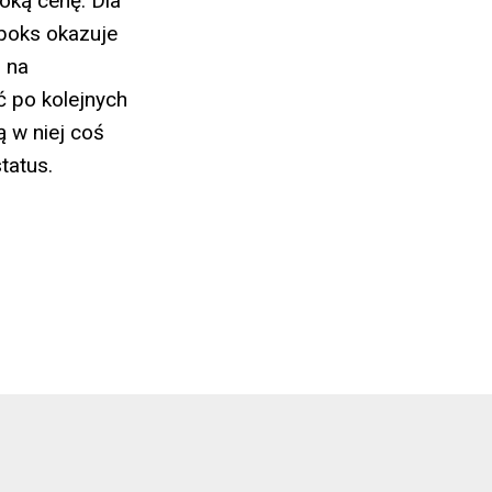
oką cenę. Dla
 boks okazuje
 na
ć po kolejnych
 w niej coś
tatus.