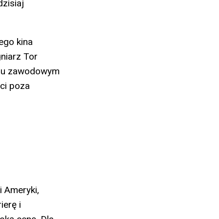
zisiaj
iego kina
niarz Tor
yciu zawodowym
ci poza
i Ameryki,
ierę i