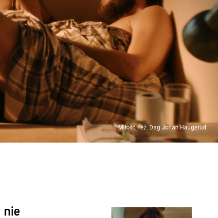
Miłość, reż. Dag Johan Haugerud
 nie