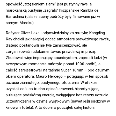
opowieść „trzęsieniem ziemi” jest pustynny rave, a
marokańską pustynię „zagrało” hiszpańskie Rambla de
Barrachina (dalsze sceny podróży były filmowane już w
samym Maroku).
Reżyser Oliver Laxe i odpowiedzialny za muzykę Kangding
Ray chcieli jak najlepiej oddać atmosferę prawdziwego rave’u,
dlatego postanowili nie tyle zainscenizować, ale
zorganizować i udokumentować prawdziwą imprezę.
Zbudowali więc imponujący soundsystem, zaprosili ludzi (w
szczytowym momencie tańczyło ponad 1000 osób!), a
całość zarejestrowali na taśmie Super 16mm – pod czujnym
okiem operatora, Mauro Hercego – potęgując w ten sposób
uczucie ziarnistego, pustynnego otoczenia. W efekcie
uzyskali coś, co trudno opisać słowami; hipnotyzujące,
pulsujące podskórną energią, wciągające bez reszty uczucie
uczestniczenia w czymś wyjątkowym (nawet jeśli siedzimy w
kinowym fotelu). A to dopiero początek całej historii.