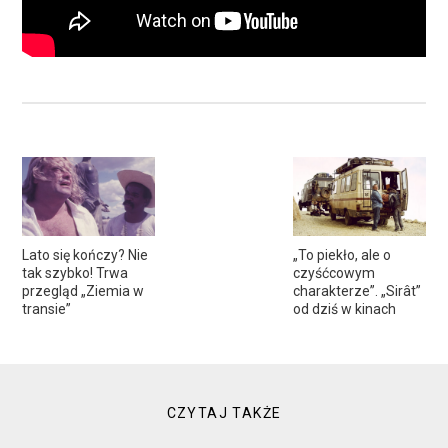
Lato się kończy? Nie
„To piekło, ale o
tak szybko! Trwa
czyśćcowym
przegląd „Ziemia w
charakterze”. „Sirât”
transie”
od dziś w kinach
CZYTAJ TAKŻE