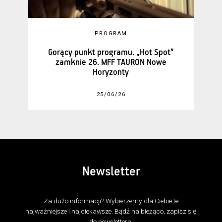
PROGRAM
Gorący punkt programu. „Hot Spot”
zamknie 26. MFF TAURON Nowe
Horyzonty
25/06/26
Newsletter
Za dużo informacji? Wybierzemy dla Ciebie te
najważniejsze i najciekawsze. Bądź na bieżąco, zapisz się
do newslettera.