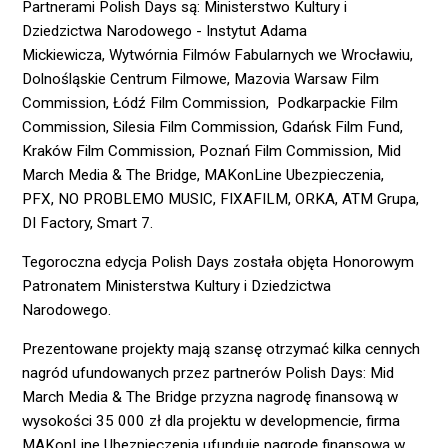
Partnerami Polish Days są:
Ministerstwo Kultury i
Dziedzictwa Narodowego - Instytut Adama
Mickiewicza
,
Wytwórnia Filmów Fabularnych we Wrocławiu
,
Dolnośląskie Centrum Filmowe,
Mazovia Warsaw Film
Commission
,
Łódź Film Commission
,
Podkarpackie Film
Commission
,
Silesia Film Commission
,
Gdańsk Film Fund
,
Kraków Film Commission
,
Poznań Film Commission
,
Mid
March Media & The Bridge
,
MAKonLine Ubezpieczenia
,
PFX
,
NO PROBLEMO MUSIC
,
FIXAFILM
,
ORKA
,
ATM Grupa
,
DI Factory
,
Smart 7
.
Tegoroczna edycja Polish Days została objęta
Honorowym
Patronatem Ministerstwa Kultury i Dziedzictwa
Narodowego
.
Prezentowane projekty mają szansę otrzymać kilka cennych
nagród ufundowanych przez partnerów Polish Days: Mid
March Media & The Bridge przyzna nagrodę finansową w
wysokości 35 000 zł dla projektu w developmencie, firma
MAKonLine Ubezpieczenia ufunduje nagrodę finansową w