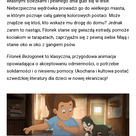
własnymi ścieżkami i pewnego dnia gubi się w lesie.
Niebezpieczna wędrówka prowadzi go do wielkiego miasta,
w którym poznaje całą galerię kolorowych postaci. Może
znajdzie się ktoś, kto wskaże mu drogę do domu? Jednak
zanim to nastąpi, Filonek stanie się gwiazdą estrady, pomoże
kociakom w tarapatach, zaprzyjaźni się z pewną siebie Mają i
stanie oko w oko z gangiem psów.
Filonek Bezogonek
to klasyczna, przygodowa animacja
opowiadająca o akceptowaniu odmienności, o potrzebie
solidarności i o niesieniu pomocy. Ukochana i kultowa postać
szwedzkiej literatury dla dzieci w nowej ekranizacji!