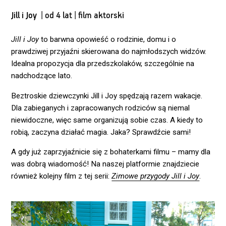
Jill i Joy
| od 4 lat | film aktorski
Jill i Joy
to barwna opowieść o rodzinie, domu i o
prawdziwej przyjaźni skierowana do najmłodszych widzów.
Idealna propozycja dla przedszkolaków, szczególnie na
nadchodzące lato.
Beztroskie dziewczynki Jill i Joy spędzają razem wakacje.
Dla zabieganych i zapracowanych rodziców są niemal
niewidoczne, więc same organizują sobie czas. A kiedy to
robią, zaczyna działać magia. Jaka? Sprawdźcie sami!
A gdy już zaprzyjaźnicie się z bohaterkami filmu – mamy dla
was dobrą wiadomość! Na naszej platformie znajdziecie
również kolejny film z tej serii:
Zimowe przygody Jill i Joy
.