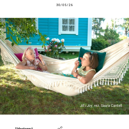
30/05/26
Jill i Joy
, reż. Saara Cantell