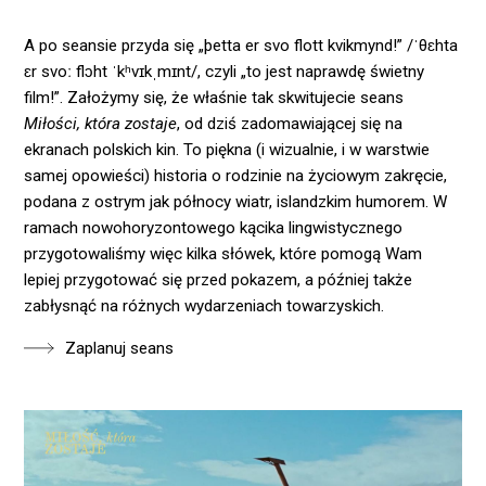
A po seansie przyda się „þetta er svo flott kvikmynd!” /ˈθɛhta
ɛr svoː flɔht ˈkʰvɪkˌmɪnt/, czyli „to jest naprawdę świetny
film!”. Założymy się, że właśnie tak skwitujecie seans
Miłości, która zostaje
, od dziś zadomawiającej się na
ekranach polskich kin. To piękna (i wizualnie, i w warstwie
samej opowieści) historia o rodzinie na życiowym zakręcie,
podana z ostrym jak północy wiatr, islandzkim humorem. W
ramach nowohoryzontowego kącika lingwistycznego
przygotowaliśmy więc kilka słówek, które pomogą Wam
lepiej przygotować się przed pokazem, a później także
zabłysnąć na różnych wydarzeniach towarzyskich.
Zaplanuj seans