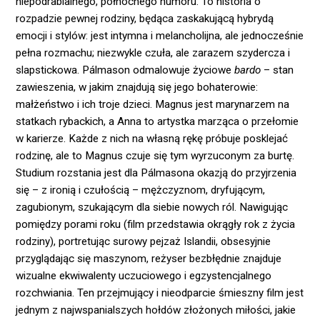
niepodrabialnego, północnego humoru. To historia o
rozpadzie pewnej rodziny, będąca zaskakującą hybrydą
emocji i stylów: jest intymna i melancholijna, ale jednocześnie
pełna rozmachu; niezwykle czuła, ale zarazem szydercza i
slapstickowa. Pálmason odmalowuje życiowe
bardo
– stan
zawieszenia, w jakim znajdują się jego bohaterowie:
małżeństwo i ich troje dzieci. Magnus jest marynarzem na
statkach rybackich, a Anna to artystka marząca o przełomie
w karierze. Każde z nich na własną rękę próbuje posklejać
rodzinę, ale to Magnus czuje się tym wyrzuconym za burtę.
Studium rozstania jest dla Pálmasona okazją do przyjrzenia
się – z ironią i czułością – mężczyznom, dryfującym,
zagubionym, szukającym dla siebie nowych ról. Nawigując
pomiędzy porami roku (film przedstawia okrągły rok z życia
rodziny), portretując surowy pejzaż Islandii, obsesyjnie
przyglądając się maszynom, reżyser bezbłędnie znajduje
wizualne ekwiwalenty uczuciowego i egzystencjalnego
rozchwiania. Ten przejmujący i nieodparcie śmieszny film jest
jednym z najwspanialszych hołdów złożonych miłości, jakie