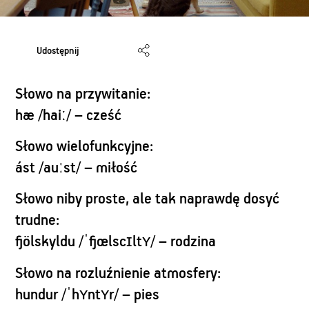
Udostępnij
Słowo na przywitanie:
hæ
/haiː/ – cześć
Słowo wielofunkcyjne:
ást
/auːst/ – miłość
Słowo niby proste, ale tak naprawdę dosyć
trudne:
fjölskyldu
/ˈfjœlscɪltʏ/ – rodzina
Słowo na rozluźnienie atmosfery:
hundur
/ˈhʏntʏr/ – pies