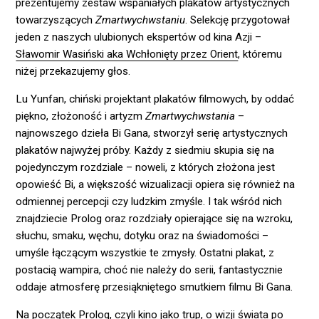
prezentujemy zestaw wspaniałych plakatów artystycznych
towarzyszących
Zmartwychwstaniu
. Selekcję przygotował
jeden z naszych ulubionych ekspertów od kina Azji –
Sławomir Wasiński aka Wchłonięty przez Orient
, któremu
niżej przekazujemy głos.
Lu Yunfan, chiński projektant plakatów filmowych, by oddać
piękno, złożoność i artyzm
Zmartwychwstania
–
najnowszego dzieła Bi Gana, stworzył serię artystycznych
plakatów najwyżej próby. Każdy z siedmiu skupia się na
pojedynczym rozdziale – noweli, z których złożona jest
opowieść Bi, a większość wizualizacji opiera się również na
odmiennej percepcji czy ludzkim zmyśle. I tak wśród nich
znajdziecie Prolog oraz rozdziały opierające się na wzroku,
słuchu, smaku, węchu, dotyku oraz na świadomości –
umyśle łączącym wszystkie te zmysły. Ostatni plakat, z
postacią wampira, choć nie należy do serii, fantastycznie
oddaje atmosferę przesiąkniętego smutkiem filmu Bi Gana.
Na początek Prolog, czyli kino jako trup, o wizji świata po