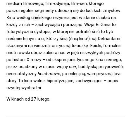
medium filmowego, film-odyseja, film-sen, którego
poszczególne segmenty odnoszą się do ludzkich zmysłów.
Kino według chińskiego reżysera jest w stanie działać na
każdy z nich – zachwycając i porażając. Wizja Bi Gana to
futurystyczna dystopia, w której nie potrafić śnić to być
nieśmiertelnym, a ci, którzy śnią (śnią kino!), są Deliriantami
skazanymi na wieczną, oniryczną tułaczkę. Epicki, formalnie
mistrzowski obraz zabiera nas w pięć niezwykłych podróży
po historii X muzy – od ekspresjonistycznego kina niemego,
przez osadzony w czasie wojny
noir
, buddyjską przypowieść,
neorealistyczny
heist movie
, po milenijną, wampiryczną love
story. To kino wolne, hipnotyzujące, zachwycające – popis
czystej wyobraźni.
W kinach od 27 lutego.