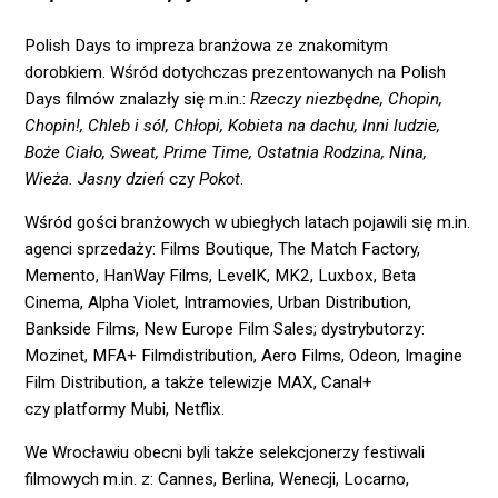
Polish Days to impreza branżowa ze znakomitym
dorobkiem. Wśród dotychczas prezentowanych na Polish
Days filmów znalazły się m.in.:
Rzeczy niezbędne, Chopin,
Chopin!, Chleb i sól,
Chłopi, Kobieta na dachu, Inni ludzie,
Boże Ciało, Sweat,
Prime Time, Ostatnia Rodzina, Nina,
Wieża. Jasny dzień
czy
Pokot
.
Wśród gości branżowych w ubiegłych latach pojawili się m.in.
agenci sprzedaży: Films Boutique, The Match Factory,
Memento, HanWay Films, LevelK, MK2, Luxbox, Beta
Cinema, Alpha Violet, Intramovies, Urban Distribution,
Bankside Films, New Europe Film Sales; dystrybutorzy:
Mozinet, MFA+ Filmdistribution, Aero Films, Odeon, Imagine
Film Distribution, a także telewizje MAX, Canal+
czy platformy Mubi, Netflix.
We Wrocławiu obecni byli także selekcjonerzy festiwali
filmowych m.in. z: Cannes, Berlina, Wenecji, Locarno,