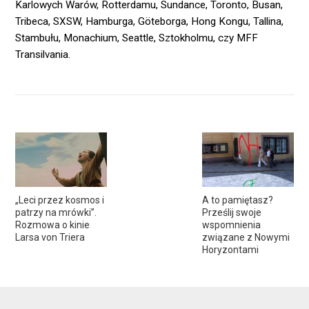
Karlowych Warów, Rotterdamu, Sundance, Toronto, Busan,
Tribeca, SXSW, Hamburga, Göteborga, Hong Kongu, Tallina,
Stambułu, Monachium, Seattle, Sztokholmu, czy MFF
Transilvania.
„Leci przez kosmos i
A to pamiętasz?
patrzy na mrówki”.
Prześlij swoje
Rozmowa o kinie
wspomnienia
Larsa von Triera
związane z Nowymi
Horyzontami