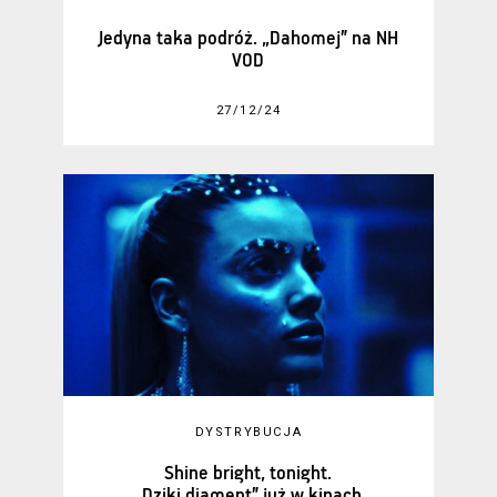
Jedyna taka podróż. „Dahomej” na NH
VOD
27/12/24
DYSTRYBUCJA
Shine bright, tonight.
„Dziki diament” już w kinach