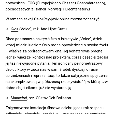
norweskich i EOG (Europejskiego Obszaru Gospodarczego),
pochodzących z Islandii, Norwegii i Liechtensteinu.
W ramach sekcji Oslo/Reykjavik online można zobaczyć:
Głos
(Voice), reż. Ane Hjort Guttu
Rhea postanawia nakręcić film o inicjatywie „Voice”, dzięki
której młodzi ludzie z Oslo mogą opowiedzieć o swoim życiu
– właśnie za pośrednictwem kina. Jej bohaterowie pragną
jednak większej kontroli nad projektem, coraz częściej zadają
jej też niewygodne pytania. Ten ironiczny pełnometrażowy
debiut, który wrzuca nas w sam środek dyskusji o rasie,
uprzedzeniach i reprezentacji, to także satyryczne spojrzenie
na skomplikowaną współczesną rzeczywistość, w której tzw.
dobre chęci nikomu już nie wystarczają.
Mannvirki
, reż. Gústav Geir Bollason
Enigmatyczna instalacja filmowa celebrująca urok rozpadu:
odłamków, okruchów, prochów – wszystkiego, co pomiędzy