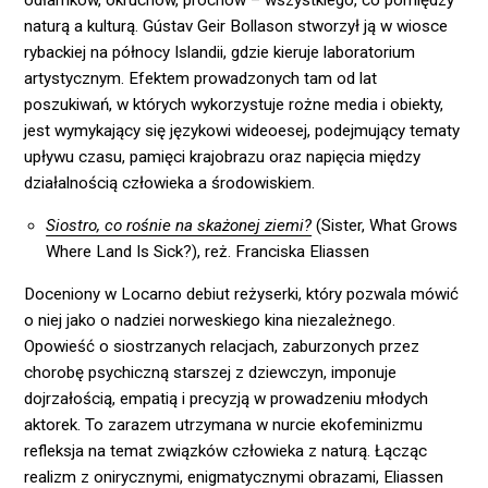
naturą a kulturą. Gústav Geir Bollason stworzył ją w wiosce
rybackiej na północy Islandii, gdzie kieruje laboratorium
artystycznym. Efektem prowadzonych tam od lat
poszukiwań, w których wykorzystuje rożne media i obiekty,
jest wymykający się językowi wideoesej, podejmujący tematy
upływu czasu, pamięci krajobrazu oraz napięcia między
działalnością człowieka a środowiskiem.
Siostro, co rośnie na skażonej ziemi?
(Sister, What Grows
Where Land Is Sick?), reż. Franciska Eliassen
Doceniony w Locarno debiut reżyserki, który pozwala mówić
o niej jako o nadziei norweskiego kina niezależnego.
Opowieść o siostrzanych relacjach, zaburzonych przez
chorobę psychiczną starszej z dziewczyn, imponuje
dojrzałością, empatią i precyzją w prowadzeniu młodych
aktorek. To zarazem utrzymana w nurcie ekofeminizmu
refleksja na temat związków człowieka z naturą. Łącząc
realizm z onirycznymi, enigmatycznymi obrazami, Eliassen