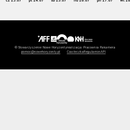
cz
23
.07
pt
24
.07
sb
25
.07
nd
26
.07
pn
27
.07
wt
2
© Stowarzyszenie Nowe Horyzonty
realizacja:
Pracownia Pakamera
pomoc@nowehoryzonty.pl
Ciasteczka
Regulamin
API