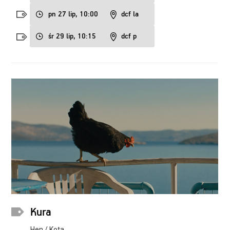
pn 27 lip, 10:00
dcf la
śr 29 lip, 10:15
dcf p
Kura
Hen / Kota