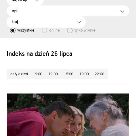
cykl
kraj
wszystkie
online
tylko w kinie
Indeks na dzień 26 lipca
cały dzień
9:00
12:00
15:00
19:00
22:00