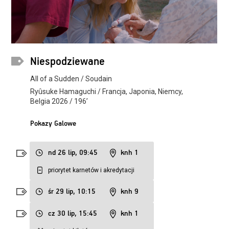
Niespodziewane
All of a Sudden / Soudain
Ryûsuke Hamaguchi / Francja, Japonia, Niemcy,
Belgia 2026 / 196’
Pokazy Galowe
nd 26 lip, 09:45
knh 1
priorytet karnetów i akredytacji
śr 29 lip, 10:15
knh 9
cz 30 lip, 15:45
knh 1