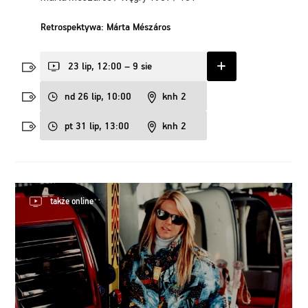
Retrospektywa: Márta Mészáros
23 lip, 12:00 – 9 sie
nd 26 lip, 10:00
knh 2
pt 31 lip, 13:00
knh 2
także online