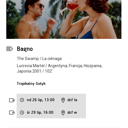
Bagno
The Swamp / La ciénaga
Lucrecia Martel / Argentyna, Francja, Hiszpania,
Japonia 2001 / 102’
Tropikalny Gotyk
nd 26 lip, 13:00
dcf la
śr 29 lip, 16:00
dcf w