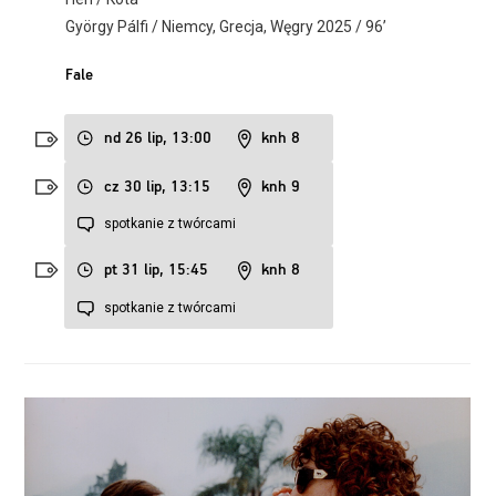
György Pálfi / Niemcy, Grecja, Węgry 2025 / 96’
Fale
nd 26 lip, 13:00
knh 8
cz 30 lip, 13:15
knh 9
spotkanie z twórcami
pt 31 lip, 15:45
knh 8
spotkanie z twórcami