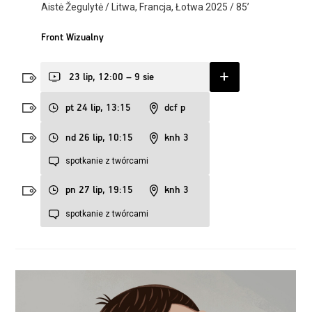
Aistė Žegulytė / Litwa, Francja, Łotwa 2025 / 85’
Front Wizualny
23 lip, 12:00 – 9 sie
pt 24 lip, 13:15
dcf p
nd 26 lip, 10:15
knh 3
spotkanie z twórcami
pn 27 lip, 19:15
knh 3
spotkanie z twórcami