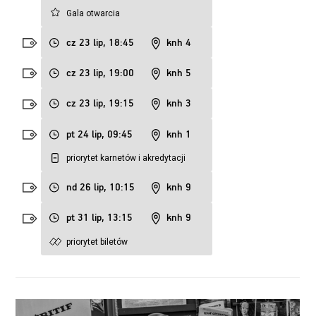
Gala otwarcia
cz 23 lip, 18:45
knh 4
cz 23 lip, 19:00
knh 5
cz 23 lip, 19:15
knh 3
pt 24 lip, 09:45
knh 1
priorytet karnetów i akredytacji
nd 26 lip, 10:15
knh 9
pt 31 lip, 13:15
knh 9
priorytet biletów