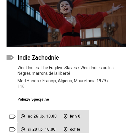
Indie Zachodnie
West Indies: The Fugitive Slaves / West Indies ou les
Nègres marrons de la liberté
Med Hondo / Francja, Algieria, Mauretania 1979 /
116’
Pokazy Specjalne
nd 26 lip, 10:00
knh 8
śr 29 lip, 16:00
dcf la