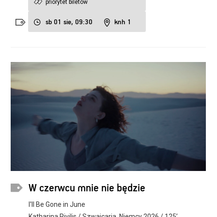
priorytet biletów
sb 01 sie, 09:30
knh 1
W czerwcu mnie nie będzie
I'll Be Gone in June
Katharina Rivilis / Szwajcaria, Niemcy 2026 / 125’