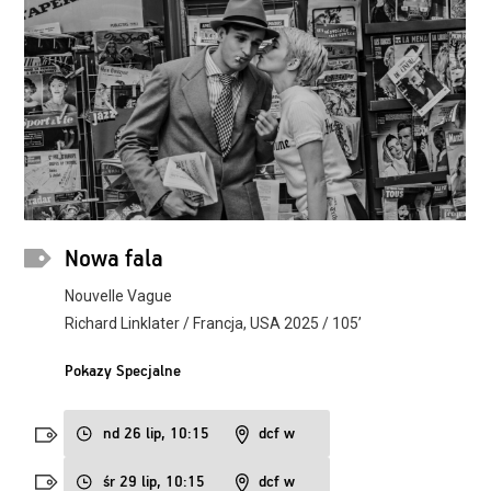
Nowa fala
Nouvelle Vague
Richard Linklater / Francja, USA 2025 / 105’
Pokazy Specjalne
nd 26 lip, 10:15
dcf w
śr 29 lip, 10:15
dcf w