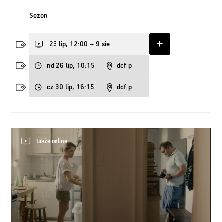
Sezon
23 lip, 12:00 – 9 sie
nd 26 lip, 10:15
dcf p
cz 30 lip, 16:15
dcf p
także online