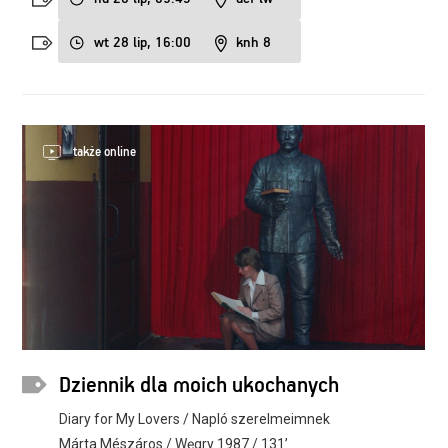
wt 28 lip, 16:00
knh 8
także online
Dziennik dla moich ukochanych
Diary for My Lovers / Napló szerelmeimnek
Márta Mészáros / Węgry 1987 / 131’