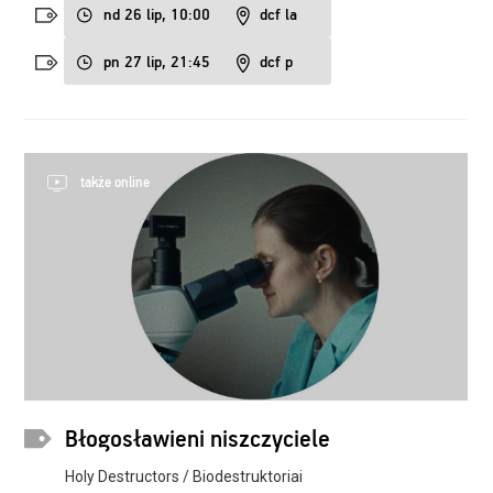
nd 26 lip, 10:00
dcf la
pn 27 lip, 21:45
dcf p
także online
Błogosławieni niszczyciele
Holy Destructors / Biodestruktoriai