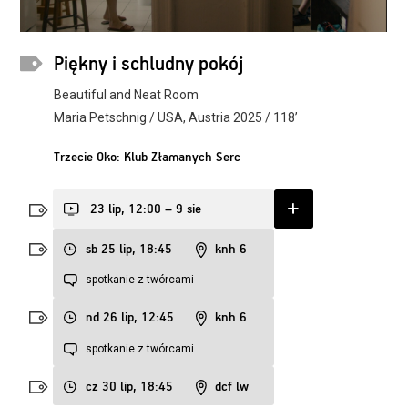
Piękny i schludny pokój
Beautiful and Neat Room
Maria Petschnig / USA, Austria 2025 / 118’
Trzecie Oko: Klub Złamanych Serc
23 lip, 12:00 – 9 sie
sb 25 lip, 18:45
knh 6
spotkanie z twórcami
nd 26 lip, 12:45
knh 6
spotkanie z twórcami
cz 30 lip, 18:45
dcf lw