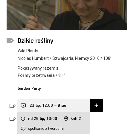
Dzikie rośliny
Wild Plants
Nicolas Humbert / Szwajcaria, Niemcy 2016 / 108’
Pokazywany razem z:
Formy przetrwania
/ 8’1’’
Garden Party
23 lip, 12:00 – 9 sie
nd 26 lip, 13:00
knh 2
spotkanie z twórcami