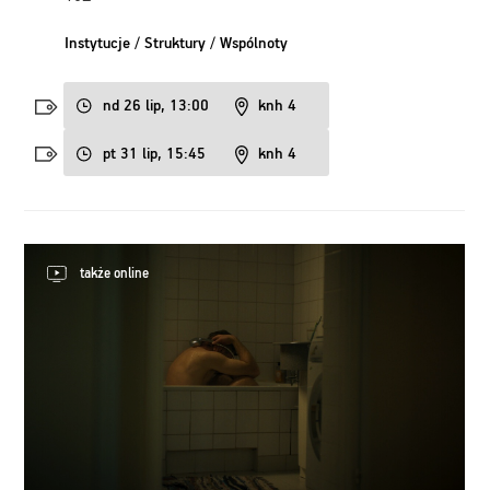
Instytucje / Struktury / Wspólnoty
nd 26 lip, 13:00
knh 4
pt 31 lip, 15:45
knh 4
także online