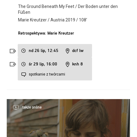
The Ground Beneath My Feet / Der Boden unter den
Füßen
Marie Kreutzer / Austria 2019 / 108’
Retrospektywa: Marie Kreutzer
nd 26 lip, 12:45
dcf lw
śr 29 lip, 16:00
knh 8
spotkanie z twórcami
także online