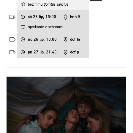
bez filmu
Spiritus sanctus
sb 25 lip, 13:00
knh 5
spotkanie z twórcami
nd 26 lip, 10:00
dcf la
pn 27 lip, 21:45
dcf p