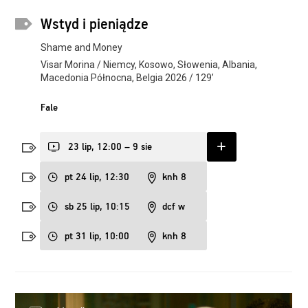
Wstyd i pieniądze
Shame and Money
Visar Morina / Niemcy, Kosowo, Słowenia, Albania,
Macedonia Północna, Belgia 2026 / 129’
Fale
23 lip, 12:00 – 9 sie
pt 24 lip, 12:30
knh 8
sb 25 lip, 10:15
dcf w
pt 31 lip, 10:00
knh 8