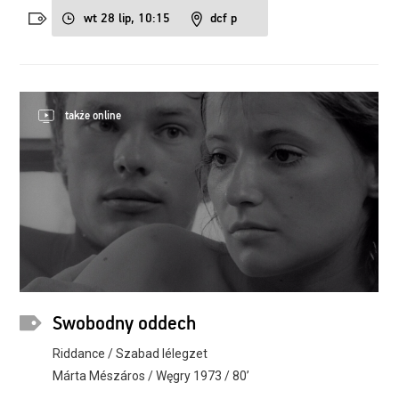
wt 28 lip, 10:15
dcf p
także online
Swobodny oddech
Riddance / Szabad lélegzet
Márta Mészáros / Węgry 1973 / 80’