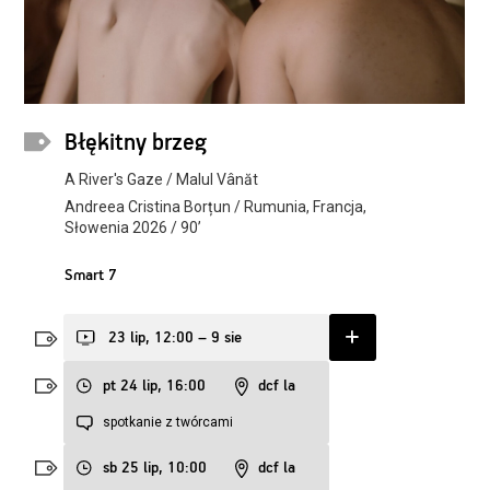
Błękitny brzeg
A River's Gaze / Malul Vânăt
Andreea Cristina Borțun / Rumunia, Francja,
Słowenia 2026 / 90’
Smart 7
23 lip, 12:00 – 9 sie
pt 24 lip, 16:00
dcf la
spotkanie z twórcami
sb 25 lip, 10:00
dcf la