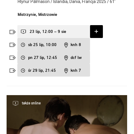
Hlynur Pálmason / Islandia, Dania, Francja 2025 / 61’
Mistrzynie, Mistrzowie
23 lip, 12:00 – 9 sie
sb 25 lip, 10:00
knh 8
pn 27 lip, 12:45
dcf lw
śr 29 lip, 21:45
knh 7
także online