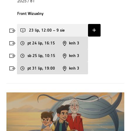
2025 / 81’
Front Wizualny
23 lip, 12:00 – 9 sie
pt 24 lip, 16:15
knh 3
sb 25 lip, 10:15
knh 3
pt 31 lip, 19:00
knh 3