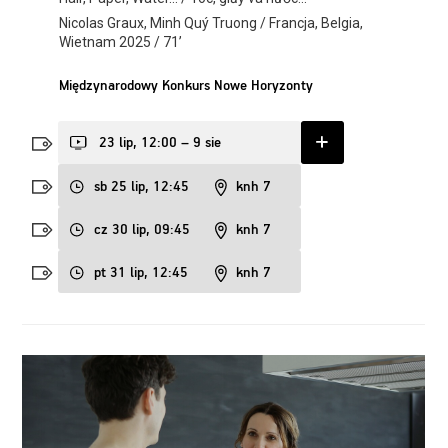
Nicolas Graux, Minh Quý Truong / Francja, Belgia,
Wietnam 2025 / 71’
Międzynarodowy Konkurs Nowe Horyzonty
23 lip, 12:00 – 9 sie
sb 25 lip, 12:45
knh 7
cz 30 lip, 09:45
knh 7
pt 31 lip, 12:45
knh 7