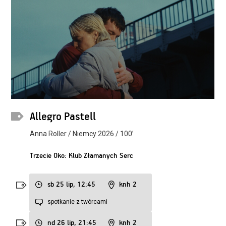
Allegro Pastell
Anna Roller / Niemcy 2026 / 100’
Trzecie Oko: Klub Złamanych Serc
sb 25 lip, 12:45
knh 2
spotkanie z twórcami
nd 26 lip, 21:45
knh 2