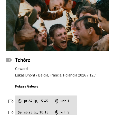
Tchórz
Coward
Lukas Dhont / Belgia, Francja, Holandia 2026 / 125’
Pokazy Galowe
pt 24 lip, 15:45
knh 1
sb 25 lip, 10:15
knh 9