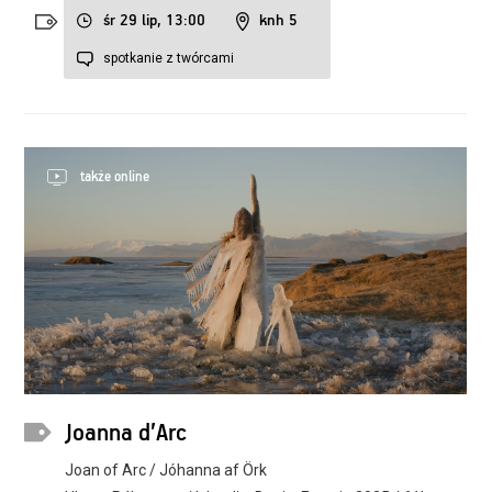
śr 29 lip, 13:00
knh 5
spotkanie z twórcami
także online
Joanna d’Arc
Joan of Arc / Jóhanna af Örk