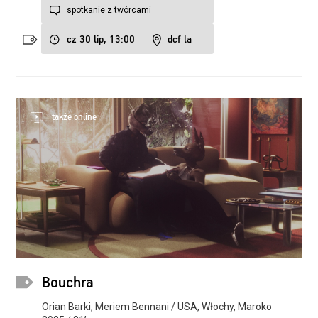
spotkanie z twórcami
cz 30 lip, 13:00
dcf la
także online
Bouchra
Orian Barki, Meriem Bennani / USA, Włochy, Maroko