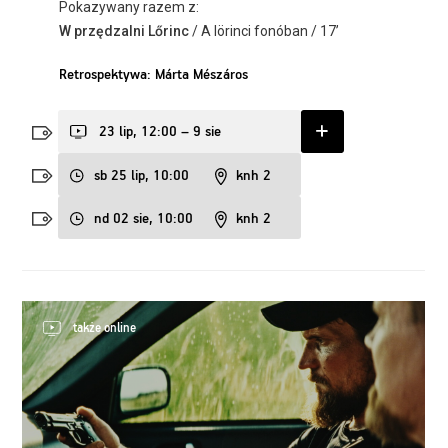
Pokazywany razem z:
W przędzalni Lőrinc
/ A lörinci fonóban / 17’
Retrospektywa: Márta Mészáros
23 lip, 12:00 – 9 sie
sb 25 lip, 10:00
knh 2
nd 02 sie, 10:00
knh 2
także online