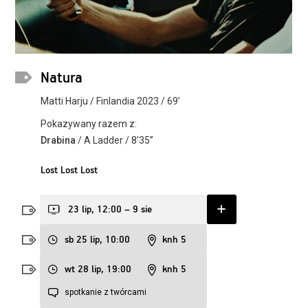
Natura
Matti Harju / Finlandia 2023 / 69’
Pokazywany razem z:
Drabina
/ A Ladder / 8’35’’
Lost Lost Lost
23 lip, 12:00 – 9 sie
sb 25 lip, 10:00
knh 5
wt 28 lip, 19:00
knh 5
spotkanie z twórcami