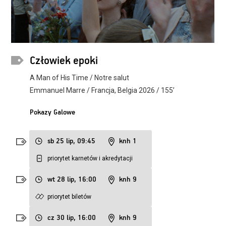
Człowiek epoki
A Man of His Time / Notre salut
Emmanuel Marre / Francja, Belgia 2026 / 155’
Pokazy Galowe
sb 25 lip, 09:45
knh 1
priorytet karnetów i akredytacji
wt 28 lip, 16:00
knh 9
priorytet biletów
cz 30 lip, 16:00
knh 9