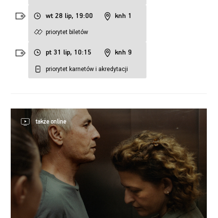
wt 28 lip, 19:00
knh 1
priorytet biletów
pt 31 lip, 10:15
knh 9
priorytet karnetów i akredytacji
także online