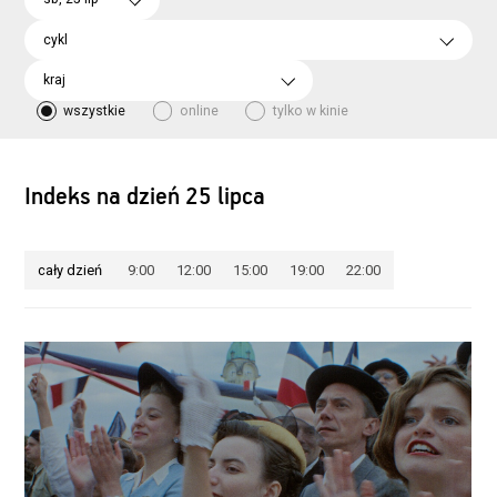
cykl
kraj
wszystkie
online
tylko w kinie
Indeks na dzień 25 lipca
cały dzień
9:00
12:00
15:00
19:00
22:00