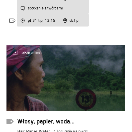
spotkanie z twórcami
pt 31 lip, 13:15
dcf p
także online
Włosy, papier, woda...
Hair, Paper, Water... / Tóc, giấy và nước...