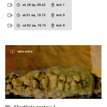
wt 28 lip, 09:45
knh 1
sb 01 sie, 10:15
knh 9
nd 02 sie, 16:15
knh 9
także online