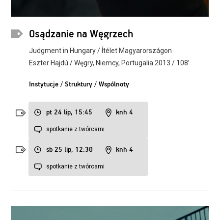
Osądzanie na Węgrzech
Judgment in Hungary / Ítélet Magyarországon
Eszter Hajdú / Węgry, Niemcy, Portugalia 2013 / 108’
Instytucje / Struktury / Wspólnoty
pt 24 lip, 15:45
knh 4
spotkanie z twórcami
sb 25 lip, 12:30
knh 4
spotkanie z twórcami