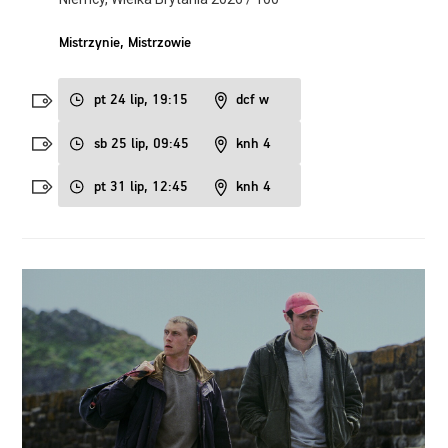
Mistrzynie, Mistrzowie
pt 24 lip, 19:15
dcf w
sb 25 lip, 09:45
knh 4
pt 31 lip, 12:45
knh 4