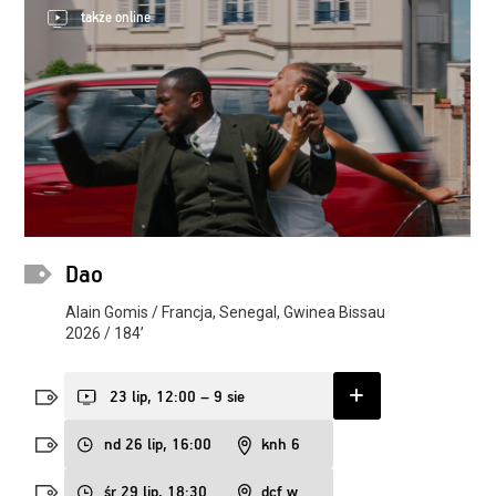
także online
Dao
Alain Gomis / Francja, Senegal, Gwinea Bissau
2026 / 184’
23 lip, 12:00 – 9 sie
nd 26 lip, 16:00
knh 6
śr 29 lip, 18:30
dcf w