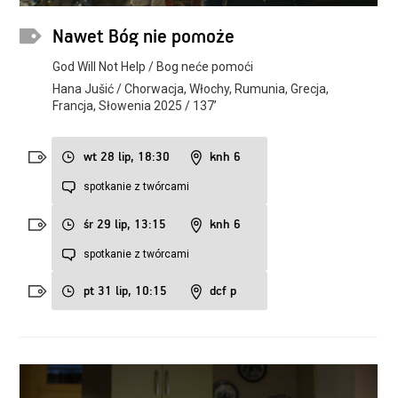
Nawet Bóg nie pomoże
God Will Not Help / Bog neće pomoći
Hana Jušić / Chorwacja, Włochy, Rumunia, Grecja,
Francja, Słowenia 2025 / 137’
wt 28 lip, 18:30
knh 6
spotkanie z twórcami
śr 29 lip, 13:15
knh 6
spotkanie z twórcami
pt 31 lip, 10:15
dcf p