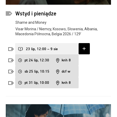
Wstyd i pieniądze
Shame and Money
Visar Morina / Niemcy, Kosowo, Słowenia, Albania,
Macedonia Północna, Belgia 2026 / 129’
23 lip, 12:00 – 9 sie
pt 24 lip, 12:30
knh 8
sb 25 lip, 10:15
dcf w
pt 31 lip, 10:00
knh 8