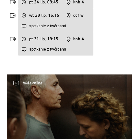
pt 24 lip, 09:45
knh 4
wt 28 lip, 16:15
dcf w
spotkanie z twórcami
pt 31 lip, 19:15
knh 4
spotkanie z twórcami
także online