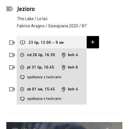
Jezioro
The Lake / Le lac
Fabrice Aragno / Szwajcaria 2025 / 81’
23 lip, 12:00 – 9 sie
nd 26 lip, 16:30
knh 4
pt 31 lip, 16:45
knh 6
spotkanie z twórcami
sb 01 sie, 15:45
knh 4
spotkanie z twórcami