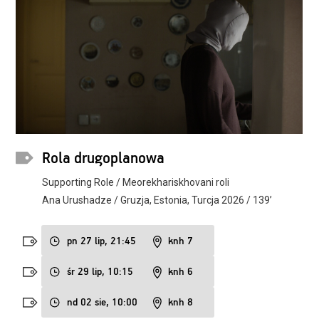
Rola drugoplanowa
Supporting Role / Meorekhariskhovani roli
Ana Urushadze / Gruzja, Estonia, Turcja 2026 / 139’
pn 27 lip, 21:45
knh 7
śr 29 lip, 10:15
knh 6
nd 02 sie, 10:00
knh 8