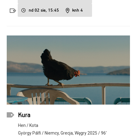
nd 02 sie, 15:45
knh 4
Kura
Hen / Kota
György Pálfi / Niemcy, Grecja, Węgry 2025 / 96’