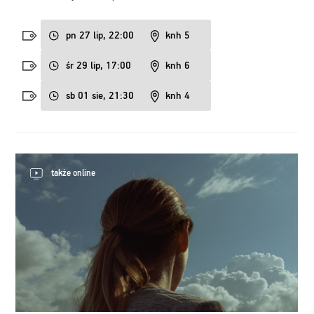
pn 27 lip, 22:00
knh 5
śr 29 lip, 17:00
knh 6
sb 01 sie, 21:30
knh 4
także online