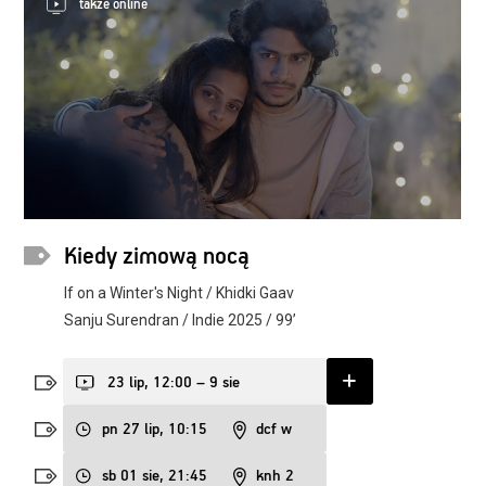
także online
Kiedy zimową nocą
If on a Winter's Night / Khidki Gaav
Sanju Surendran / Indie 2025 / 99’
23 lip, 12:00 – 9 sie
pn 27 lip, 10:15
dcf w
sb 01 sie, 21:45
knh 2