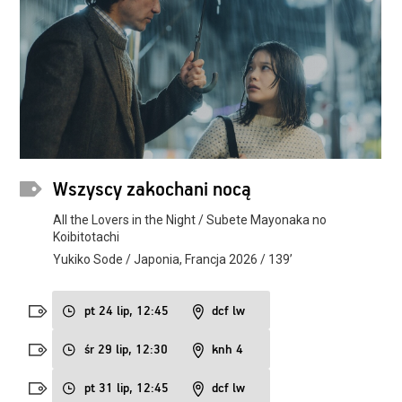
Wszyscy zakochani nocą
All the Lovers in the Night / Subete Mayonaka no
Koibitotachi
Yukiko Sode / Japonia, Francja 2026 / 139’
pt 24 lip, 12:45
dcf lw
śr 29 lip, 12:30
knh 4
pt 31 lip, 12:45
dcf lw