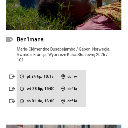
Ben’imana
Marie-Clémentine Dusabejambo / Gabon, Norwegia,
Rwanda, Francja, Wybrzeże Kości Słoniowej 2026 /
101’
pt 24 lip, 10:15
dcf w
wt 28 lip, 19:00
dcf la
sb 01 sie, 16:00
dcf la