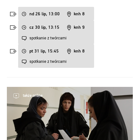
nd 26 lip, 13:00
knh 8
cz 30 lip, 13:15
knh 9
spotkanie z twórcami
pt 31 lip, 15:45
knh 8
spotkanie z twórcami
także online