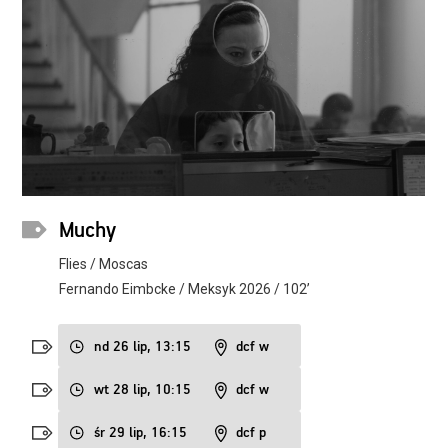
Muchy
Flies / Moscas
Fernando Eimbcke / Meksyk 2026 / 102’
nd 26 lip, 13:15
dcf w
wt 28 lip, 10:15
dcf w
śr 29 lip, 16:15
dcf p