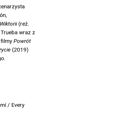
cenarzysta
ón,
Wiktorii
(reż.
 Trueba wraz z
 filmy
Powrót
rycie
(2019)
o.
mí / Every