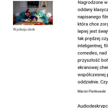
Nagrodzone w C
oddany klasyc
napisanego fil
która chce zor
W pokoju obok
lepiej jest świ
tak prędzej cz
inteligentnej, 
comedies
, nad
przyszłość boh
ekranowej chem
współczesnej p
oddzielnie. Cz
Marcin Pieńkowski
Audiodeskrypcj