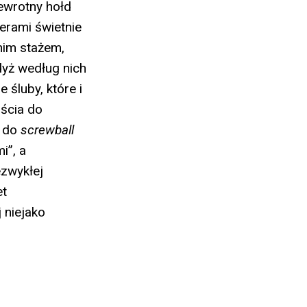
ewrotny hołd
rami świetnie
nim stażem,
dyż według nich
 śluby, które i
jścia do
o do
screwball
i”, a
ezwykłej
et
 niejako