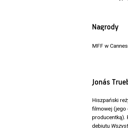
Nagrody
MFF w Cannes 
Jonás True
Hiszpański re
filmowej (jego
producentką).
debiutu
Wszyst