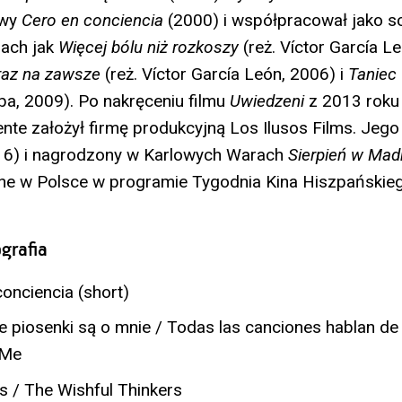
owy
Cero en conciencia
(2000) i współpracował jako s
mach jak
Więcej bólu niż rozkoszy
(reż. Víctor García Le
raz na zawsze
(reż. Víctor García León, 2006) i
Taniec 
a, 2009). Po nakręceniu filmu
Uwiedzeni
z 2013 roku
nte założył firmę produkcyjną Los Ilusos Films. Jego
6) i nagrodzony w Karlowych Warach
Sierpień w Mad
ne w Polsce w programie Tygodnia Kina Hiszpańskieg
grafia
onciencia (short)
 piosenki są o mnie / Todas las canciones hablan de 
 Me
s / The Wishful Thinkers