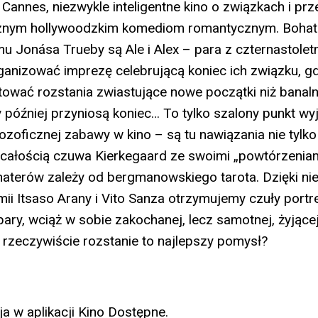
annes, niezwykle inteligentne kino o związkach i prz
znym hollywoodzkim komediom romantycznym. Bohate
mu Jonása Trueby są Ale i Alex – para z czternastolet
ganizować imprezę celebrującą koniec ich związku, g
ętować rozstania zwiastujące nowe początki niż banalne
y później przyniosą koniec… To tylko szalony punkt wy
filozoficznej zabawy w kino – są tu nawiązania nie tylk
 całością czuwa Kierkegaard ze swoimi „powtórzeniam
aterów zależy od bergmanowskiego tarota. Dzięki ni
ii Itsaso Arany i Vito Sanza otrzymujemy czuły portr
ary, wciąż w sobie zakochanej, lecz samotnej, żyjącej
y rzeczywiście rozstanie to najlepszy pomysł?
a w aplikacji
Kino Dostępne
.