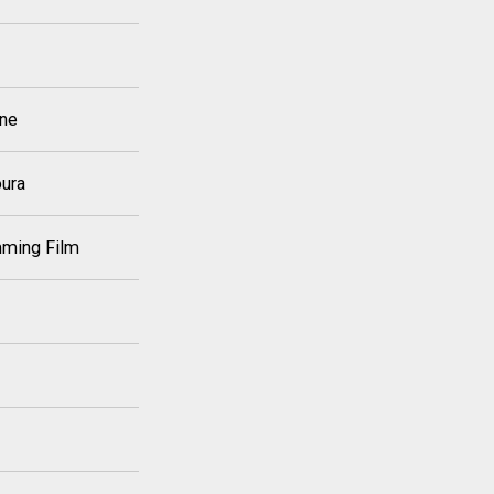
one
oura
mming Film