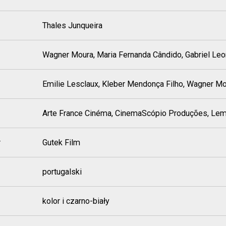
Thales Junqueira
Wagner Moura, Maria Fernanda Cândido, Gabriel Le
Emilie Lesclaux, Kleber Mendonça Filho, Wagner M
Arte France Cinéma, CinemaScópio Produções, Le
r
Gutek Film
portugalski
kolor i czarno-biały