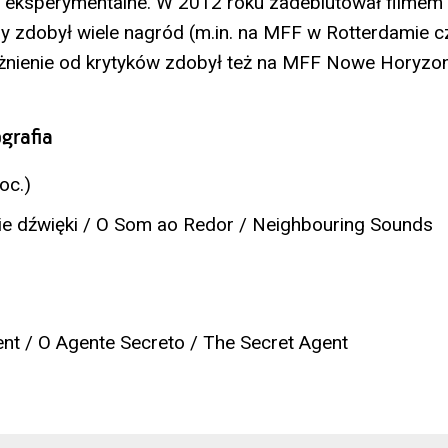
i eksperymentalne. W 2012 roku zadebiutował filmem
óry zdobył wiele nagród (m.in. na MFF w Rotterdamie c
żnienie od krytyków zdobył też na MFF Nowe Horyzon
grafia
oc.)
ie dźwięki / O Som ao Redor / Neighbouring Sounds
nt / O Agente Secreto / The Secret Agent