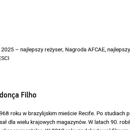
025 – najlepszy reżyser, Nagroda AFCAE, najlepszy 
ESCI
donça Filho
1968 roku w brazylijskim mieście Recife. Po studiach 
isał dla wielu krajowych magazynów. W latach 90. robił