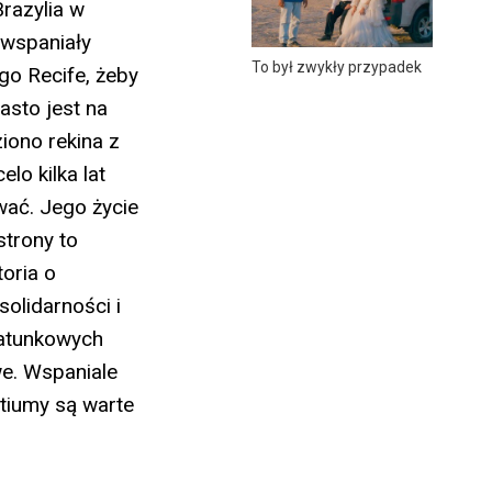
razylia w
(wspaniały
To był zwykły przypadek
go Recife, żeby
sto jest na
iono rekina z
o kilka lat
wać. Jego życie
strony to
toria o
olidarności i
 gatunkowych
we. Wspaniale
stiumy są warte