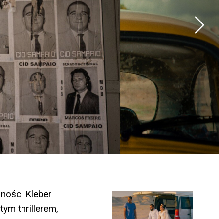
zności Kleber
ym thrillerem,