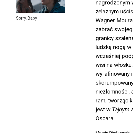
nagrodzonym w 
żelaznym uścis
Sorry, Baby
Wagner Moura
zabrać swojego
granicy szaleń
ludzką nogą w 
wcześniej podp
wisi na włosku…
wyrafinowany i
skorumpowanym 
niezłomności, 
ram, tworząc k
jest w
Tajnym 
Oscara.
Marcin Pieńkowski