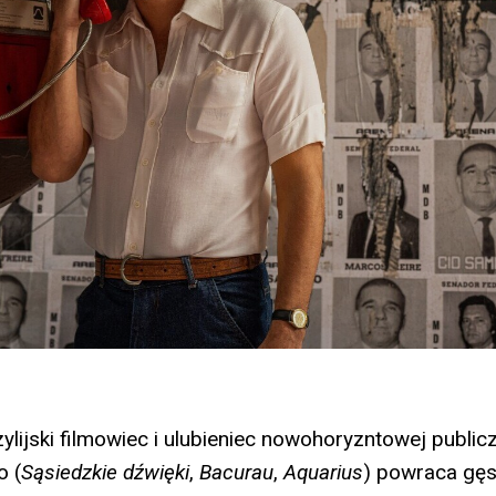
ylijski filmowiec i ulubieniec nowohoryzntowej public
o (
Sąsiedzkie dźwięki
,
Bacurau
,
Aquarius
) powraca gęst