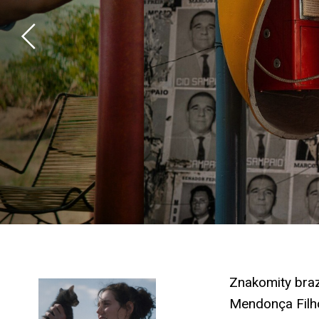
Znakomity braz
Mendonça Filh