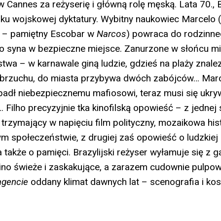
Cannes za reżyserię i główną rolę męską. Lata 70., B
ku wojskowej dyktatury. Wybitny naukowiec Marcelo 
 – pamiętny Escobar w
Narcos
) powraca do rodzinne
 syna w bezpieczne miejsce. Zanurzone w słońcu mia
stwa – w karnawale giną ludzie, gdzieś na plaży znalez
brzuchu, do miasta przybywa dwóch zabójców… Marcel
adł niebezpiecznemu mafiosowi, teraz musi się ukry
 Filho precyzyjnie tka kinofilską opowieść – z jednej 
 trzymający w napięciu film polityczny, mozaikowa his
społeczeństwie, z drugiej zaś opowieść o ludzkiej s
a także o pamięci. Brazylijski reżyser wyłamuje się z
ino świeże i zaskakujące, a zarazem cudownie pulpo
agencie
oddany klimat dawnych lat – scenografia i ko