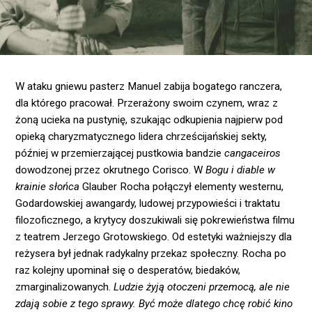
W ataku gniewu pasterz Manuel zabija bogatego ranczera,
dla którego pracował. Przerażony swoim czynem, wraz z
żoną ucieka na pustynię, szukając odkupienia najpierw pod
opieką charyzmatycznego lidera chrześcijańskiej sekty,
później w przemierzającej pustkowia bandzie
cangaceiros
dowodzonej przez okrutnego Corisco. W
Bogu i diable w
krainie słońca
Glauber Rocha połączył elementy westernu,
Godardowskiej awangardy, ludowej przypowieści i traktatu
filozoficznego, a krytycy doszukiwali się pokrewieństwa filmu
z teatrem Jerzego Grotowskiego. Od estetyki ważniejszy dla
reżysera był jednak radykalny przekaz społeczny. Rocha po
raz kolejny upominał się o desperatów, biedaków,
zmarginalizowanych.
Ludzie żyją otoczeni przemocą, ale nie
zdają sobie z tego sprawy. Być może dlatego chcę robić kino