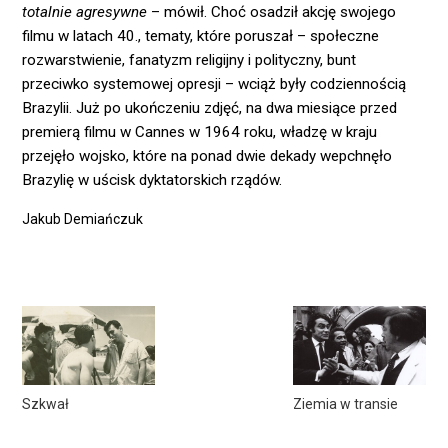
totalnie agresywne
– mówił. Choć osadził akcję swojego
filmu w latach 40., tematy, które poruszał – społeczne
rozwarstwienie, fanatyzm religijny i polityczny, bunt
przeciwko systemowej opresji – wciąż były codziennością
Brazylii. Już po ukończeniu zdjęć, na dwa miesiące przed
premierą filmu w Cannes w 1964 roku, władzę w kraju
przejęło wojsko, które na ponad dwie dekady wepchnęło
Brazylię w uścisk dyktatorskich rządów.
Jakub Demiańczuk
Szkwał
Ziemia w transie