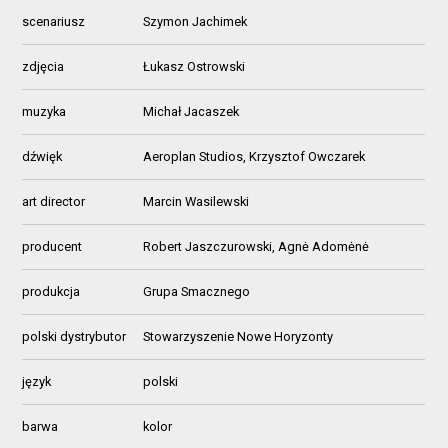
scenariusz
Szymon Jachimek
zdjęcia
Łukasz Ostrowski
muzyka
Michał Jacaszek
dźwięk
Aeroplan Studios, Krzysztof Owczarek
art director
Marcin Wasilewski
producent
Robert Jaszczurowski, Agnė Adomėnė
produkcja
Grupa Smacznego
polski dystrybutor
Stowarzyszenie Nowe Horyzonty
język
polski
barwa
kolor