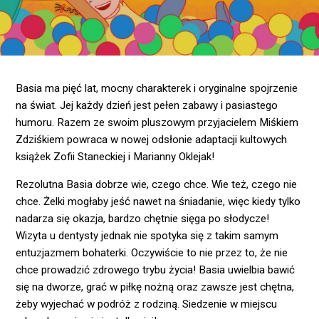
Basia ma pięć lat, mocny charakterek i oryginalne spojrzenie
na świat. Jej każdy dzień jest pełen zabawy i pasiastego
humoru. Razem ze swoim pluszowym przyjacielem Miśkiem
Zdziśkiem powraca w nowej odsłonie adaptacji kultowych
książek Zofii Staneckiej i Marianny Oklejak!
Rezolutna Basia dobrze wie, czego chce. Wie też, czego nie
chce. Żelki mogłaby jeść nawet na śniadanie, więc kiedy tylko
nadarza się okazja, bardzo chętnie sięga po słodycze!
Wizyta u dentysty jednak nie spotyka się z takim samym
entuzjazmem bohaterki. Oczywiście to nie przez to, że nie
chce prowadzić zdrowego trybu życia! Basia uwielbia bawić
się na dworze, grać w piłkę nożną oraz zawsze jest chętna,
żeby wyjechać w podróż z rodziną. Siedzenie w miejscu