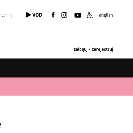
english
zaloguj / zarejestruj
e