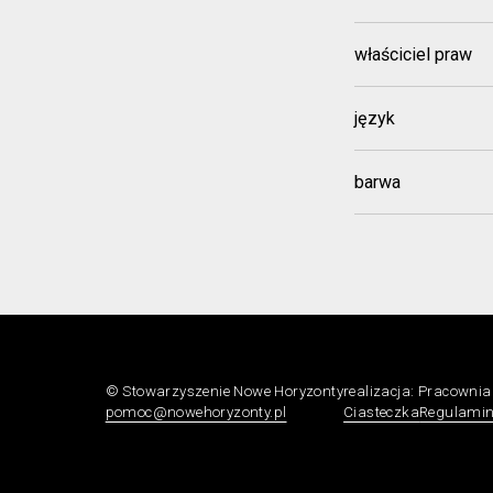
właściciel praw
język
barwa
© Stowarzyszenie Nowe Horyzonty
realizacja:
Pracowni
pomoc@nowehoryzonty.pl
Ciasteczka
Regulami