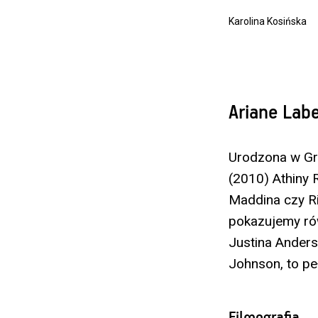
Karolina Kosińska
Ariane Lab
Urodzona w Gre
(2010) Athiny 
Maddina czy Ri
pokazujemy rów
Justina Ander
Johnson, to pe
Filmografia