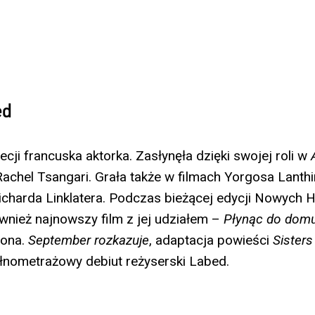
ed
cji francuska aktorka. Zasłynęła dzięki swojej roli w
Rachel Tsangari. Grała także w filmach Yorgosa Lant
charda Linklatera. Podczas bieżącej edycji Nowych
nież najnowszy film z jej udziałem –
Płynąc do dom
sona.
September rozkazuje
, adaptacja powieści
Sisters
łnometrażowy debiut reżyserski Labed.