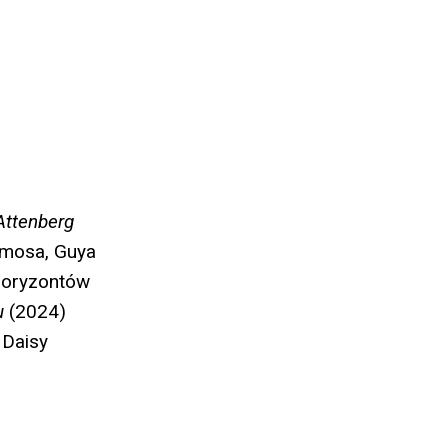
Attenberg
himosa, Guya
 Horyzontów
u
(2024)
Daisy