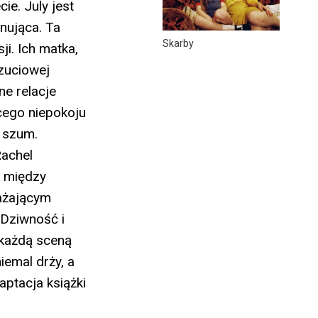
ie. July jest
nująca. Ta
Skarby
i. Ich matka,
czuciowej
ne relacje
cego niepokoju
y szum.
Rachel
e między
rażającym
 Dziwność i
 każdą sceną
iemal drży, a
aptacja książki