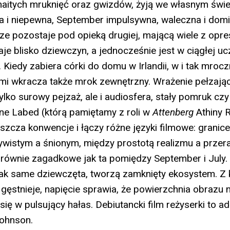
zmaitych mruknięć oraz gwizdów, żyją we własnym świec
a i niepewna, September impulsywna, waleczna i domi
e pozostaje pod opieką drugiej, mającą wiele z opresj
aje blisko dziewczyn, a jednocześnie jest w ciągłej u
h. Kiedy zabiera córki do domu w Irlandii, w i tak mrocz
mi wkracza także mrok zewnętrzny. Wrażenie pełzają
ylko surowy pejzaż, ale i audiosfera, stały pomruk cz
ne Labed (którą pamiętamy z roli w
Attenberg
Athiny 
szcza konwencje i łączy różne języki filmowe: granic
wistym a śnionym, między prostotą realizmu a prze
równie zagadkowe jak ta pomiędzy September i July.
ak same dziewczęta, tworzą zamknięty ekosystem. Z
gęstnieje, napięcie sprawia, że powierzchnia obrazu n
 się w pulsujący hałas. Debiutancki film reżyserki to ad
ohnson.