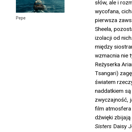
słów, ale i ro
wycofana, cich
Pepe
pierwsza zawsz
Sheela, pozost
izolacji od nic
między siostra
wzmacnia nie t
Reżyserka Aria
Tsangari) zagę
światem rzeczy
naddatkiem są 
zwyczajność, j
film atmosfera 
dźwięki zbijają
Sisters
Daisy J