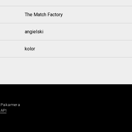
The Match Factory
angielski
kolor
a Pakamera
n
API