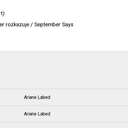
t)
r rozkazuje / September Says
Ariane Labed
Ariane Labed