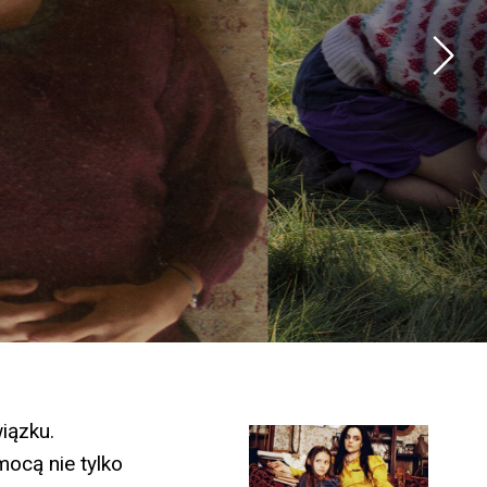
iązku.
mocą nie tylko