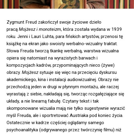
Zygmunt Freud zakończył swoje życiowe dzieło
pracą
Mojżesz i monoteizm
, która została wydana w 1939
roku. Jenni i Lauri Luhta, para fińskich artystów, przenosi tę
książkę na ekran jako swoisty werbalno-wizualny traktat.
Słowa Freuda tworzą tkankę werbalną, warstwa wizualna
opiera się natomiast na wyrazistych barwach i
kompozycjach kadrów, przypominających nieco (żywe)
obrazy.
Mojżesz
sytuuje się więc na przecięciu dyskursu
akademickiego, kina i instalacji audiowizualnej. Obrazy nie
przechodzą jeden w drugi w płynnym montażu, ale raczej
wyrastają z siebie, nakładają się, tworząc rozgałęziające się
układy, a nie linearną fabułę. Czytany tekst i tak
skomponowane wizualia mają nie tylko sugestywnie wyrazić
myśl Freuda, ale i sportretować Austriaka pod koniec życia.
Ostatecznie w kadrze częściej oglądamy samego
psychoanalityka (odgrywanego przez twórczynię filmu) niż