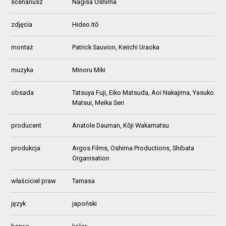
scenariusz
Nagisa Ōshima
zdjęcia
Hideo Itō
montaż
Patrick Sauvion, Keiichi Uraoka
muzyka
Minoru Miki
obsada
Tatsuya Fuji, Eiko Matsuda, Aoi Nakajima, Yasuko
Matsui, Meika Seri
producent
Anatole Dauman, Kōji Wakamatsu
produkcja
Argos Films, Oshima Productions, Shibata
Organisation
właściciel praw
Tamasa
język
japoński