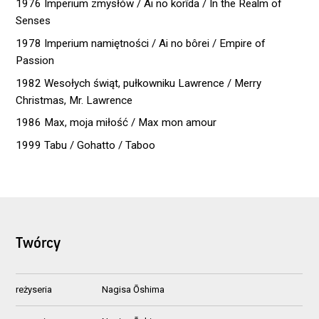
1976 Imperium zmysłów / Ai no korîda / In the Realm of
Senses
1978 Imperium namiętności / Ai no bôrei / Empire of
Passion
1982 Wesołych świąt, pułkowniku Lawrence / Merry
Christmas, Mr. Lawrence
1986 Max, moja miłość / Max mon amour
1999 Tabu / Gohatto / Taboo
Twórcy
reżyseria
Nagisa Ōshima