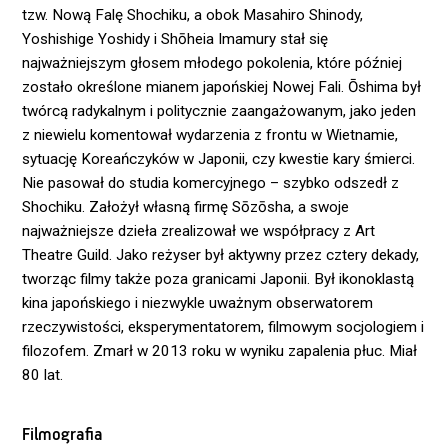
tzw. Nową Falę Shochiku, a obok Masahiro Shinody,
Yoshishige Yoshidy i Shōheia Imamury stał się
najważniejszym głosem młodego pokolenia, które później
zostało określone mianem japońskiej Nowej Fali. Ōshima był
twórcą radykalnym i politycznie zaangażowanym, jako jeden
z niewielu komentował wydarzenia z frontu w Wietnamie,
sytuację Koreańczyków w Japonii, czy kwestie kary śmierci.
Nie pasował do studia komercyjnego – szybko odszedł z
Shochiku. Założył własną firmę Sōzōsha, a swoje
najważniejsze dzieła zrealizował we współpracy z Art
Theatre Guild. Jako reżyser był aktywny przez cztery dekady,
tworząc filmy także poza granicami Japonii. Był ikonoklastą
kina japońskiego i niezwykle uważnym obserwatorem
rzeczywistości, eksperymentatorem, filmowym socjologiem i
filozofem. Zmarł w 2013 roku w wyniku zapalenia płuc. Miał
80 lat.
Filmografia