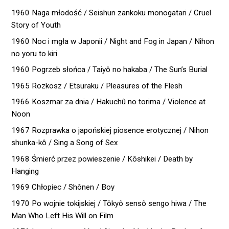
1960 Naga młodość / Seishun zankoku monogatari / Cruel
Story of Youth
1960 Noc i mgła w Japonii / Night and Fog in Japan / Nihon
no yoru to kiri
1960 Pogrzeb słońca / Taiyô no hakaba / The Sun’s Burial
1965 Rozkosz / Etsuraku / Pleasures of the Flesh
1966 Koszmar za dnia / Hakuchû no torima / Violence at
Noon
1967 Rozprawka o japońskiej piosence erotycznej / Nihon
shunka-kô / Sing a Song of Sex
1968 Śmierć przez powieszenie / Kôshikei / Death by
Hanging
1969 Chłopiec / Shônen / Boy
1970 Po wojnie tokijskiej / Tôkyô sensô sengo hiwa / The
Man Who Left His Will on Film