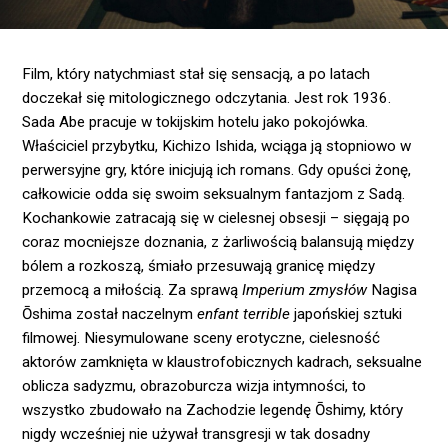
Film, który natychmiast stał się sensacją, a po latach
doczekał się mitologicznego odczytania. Jest rok 1936.
Sada Abe pracuje w tokijskim hotelu jako pokojówka.
Właściciel przybytku, Kichizo Ishida, wciąga ją stopniowo w
perwersyjne gry, które inicjują ich romans. Gdy opuści żonę,
całkowicie odda się swoim seksualnym fantazjom z Sadą.
Kochankowie zatracają się w cielesnej obsesji – sięgają po
coraz mocniejsze doznania, z żarliwością balansują między
bólem a rozkoszą, śmiało przesuwają granicę między
przemocą a miłością. Za sprawą
Imperium zmysłów
Nagisa
Ōshima został naczelnym
enfant terrible
japońskiej sztuki
filmowej. Niesymulowane sceny erotyczne, cielesność
aktorów zamknięta w klaustrofobicznych kadrach, seksualne
oblicza sadyzmu, obrazoburcza wizja intymności, to
wszystko zbudowało na Zachodzie legendę Ōshimy, który
nigdy wcześniej nie używał transgresji w tak dosadny