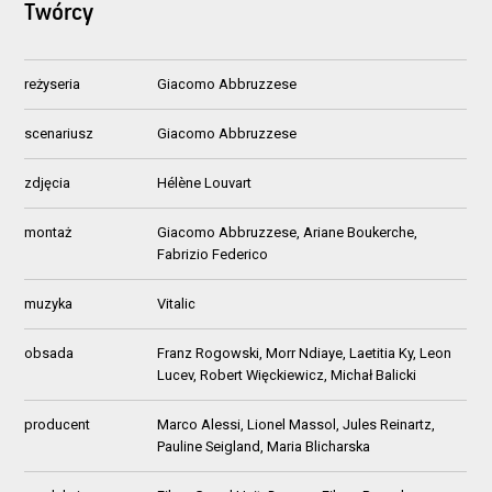
Twórcy
reżyseria
Giacomo Abbruzzese
scenariusz
Giacomo Abbruzzese
zdjęcia
Hélène Louvart
montaż
Giacomo Abbruzzese, Ariane Boukerche,
Fabrizio Federico
muzyka
Vitalic
obsada
Franz Rogowski, Morr Ndiaye, Laetitia Ky, Leon
Lucev, Robert Więckiewicz, Michał Balicki
producent
Marco Alessi, Lionel Massol, Jules Reinartz,
Pauline Seigland, Maria Blicharska