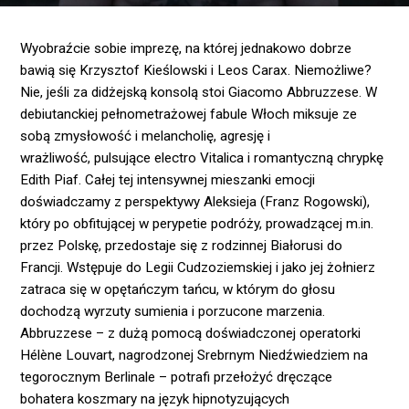
Wyobraźcie sobie imprezę, na której jednakowo dobrze
bawią się Krzysztof Kieślowski i Leos Carax. Niemożliwe?
Nie, jeśli za didżejską konsolą stoi Giacomo Abbruzzese. W
debiutanckiej pełnometrażowej fabule Włoch miksuje ze
sobą zmysłowość i melancholię, agresję i
wrażliwość, pulsujące electro Vitalica i romantyczną chrypkę
Edith Piaf. Całej tej intensywnej mieszanki emocji
doświadczamy z perspektywy Aleksieja (Franz Rogowski),
który po obfitującej w perypetie podróży, prowadzącej m.in.
przez Polskę, przedostaje się z rodzinnej Białorusi do
Francji. Wstępuje do Legii Cudzoziemskiej i jako jej żołnierz
zatraca się w opętańczym tańcu, w którym do głosu
dochodzą wyrzuty sumienia i porzucone marzenia.
Abbruzzese – z dużą pomocą doświadczonej operatorki
Hélène Louvart, nagrodzonej Srebrnym Niedźwiedziem na
tegorocznym Berlinale – potrafi przełożyć dręczące
bohatera koszmary na język hipnotyzujących