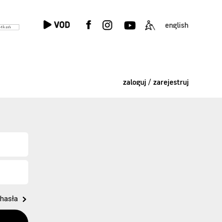
english
zaloguj / zarejestruj
hasła