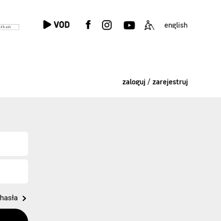
english
zaloguj / zarejestruj
hasła