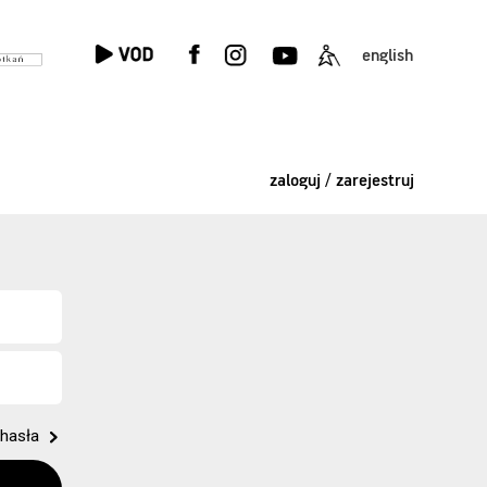
english
zaloguj / zarejestruj
hasła