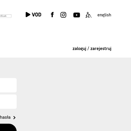
english
zaloguj / zarejestruj
hasła