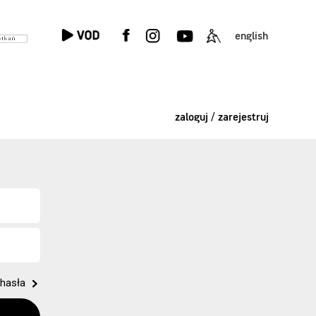
english
zaloguj / zarejestruj
hasła