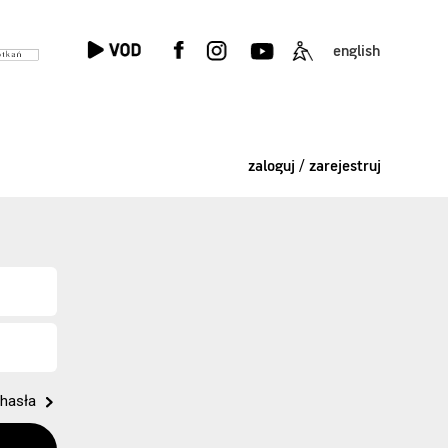
english
zaloguj / zarejestruj
hasła