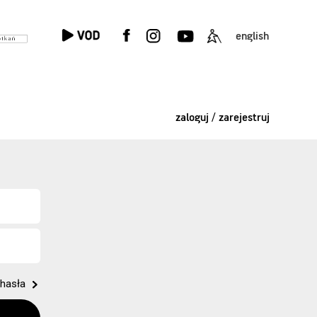
english
zaloguj / zarejestruj
hasła