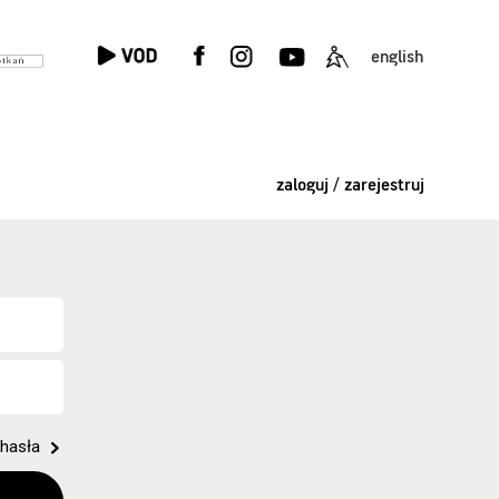
english
zaloguj / zarejestruj
hasła