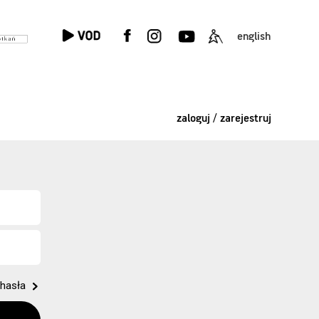
english
zaloguj / zarejestruj
hasła