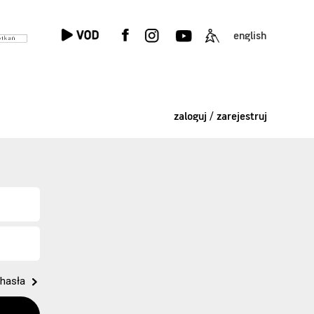
english
zaloguj / zarejestruj
hasła