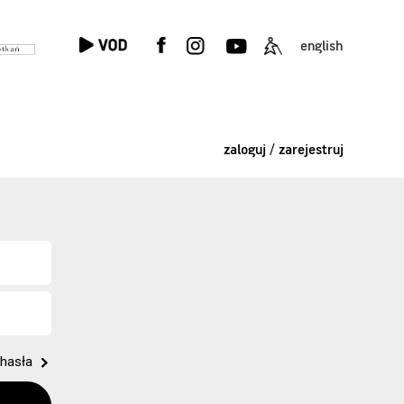
english
zaloguj / zarejestruj
hasła