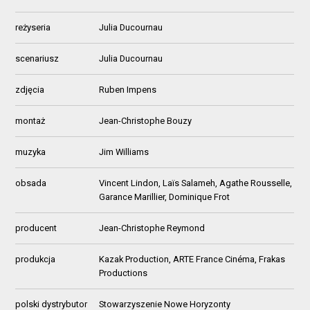
reżyseria
Julia Ducournau
scenariusz
Julia Ducournau
zdjęcia
Ruben Impens
montaż
Jean-Christophe Bouzy
muzyka
Jim Williams
obsada
Vincent Lindon, Laïs Salameh, Agathe Rousselle,
Garance Marillier, Dominique Frot
producent
Jean-Christophe Reymond
produkcja
Kazak Production, ARTE France Cinéma, Frakas
Productions
polski dystrybutor
Stowarzyszenie Nowe Horyzonty