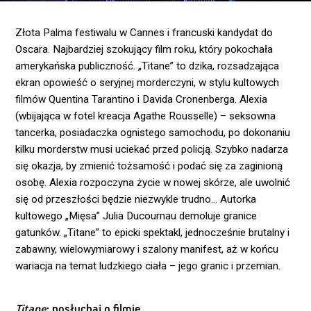
Złota Palma festiwalu w Cannes i francuski kandydat do
Oscara. Najbardziej szokujący film roku, który pokochała
amerykańska publiczność. „Titane” to dzika, rozsadzająca
ekran opowieść o seryjnej morderczyni, w stylu kultowych
filmów Quentina Tarantino i Davida Cronenberga. Alexia
(wbijająca w fotel kreacja Agathe Rousselle) – seksowna
tancerka, posiadaczka ognistego samochodu, po dokonaniu
kilku morderstw musi uciekać przed policją. Szybko nadarza
się okazja, by zmienić tożsamość i podać się za zaginioną
osobę. Alexia rozpoczyna życie w nowej skórze, ale uwolnić
się od przeszłości będzie niezwykle trudno… Autorka
kultowego „Mięsa” Julia Ducournau demoluje granice
gatunków. „Titane” to epicki spektakl, jednocześnie brutalny i
zabawny, wielowymiarowy i szalony manifest, aż w końcu
wariacja na temat ludzkiego ciała – jego granic i przemian.
Titane
: posłuchaj o filmie