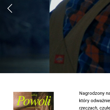
Nagrodzony na 
który odważnie
rzeczach
, czu