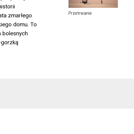
istorii
Przetrwanie
rata zmarłego
kiego domu. To
a bolesnych
-gorzką