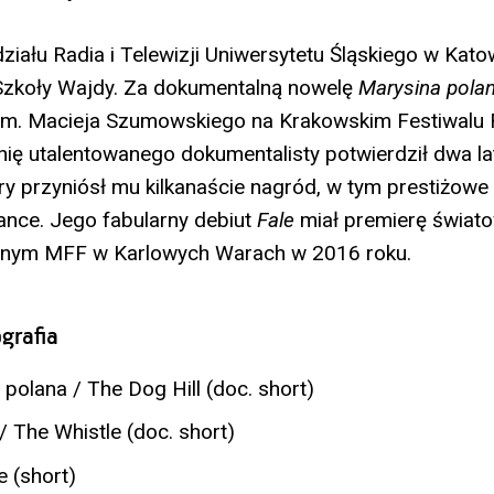
iału Radia i Telewizji Uniwersytetu Śląskiego w Kato
Szkoły Wajdy. Za dokumentalną nowelę
Marysina pola
 im. Macieja Szumowskiego na Krakowskim Festiwalu
nię utalentowanego dokumentalisty potwierdził dwa la
óry przyniósł mu kilkanaście nagród, w tym prestiżowe
ance. Jego fabularny debiut
Fale
miał premierę świat
wnym MFF w Karlowych Warach w 2016 roku.
grafia
polana / The Dog Hill (doc. short)
 The Whistle (doc. short)
e (short)