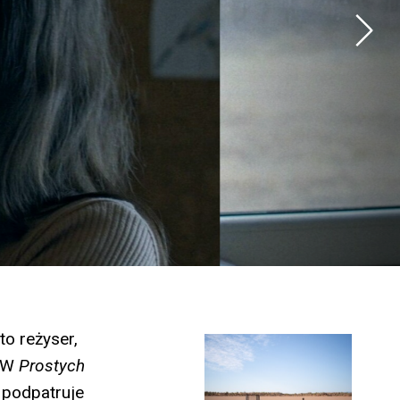
o reżyser,
. W
Prostych
 podpatruje