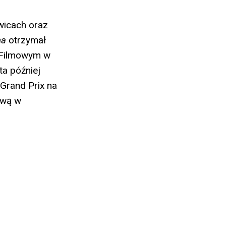
wicach oraz
na
otrzymał
 Filmowym w
ta później
 Grand Prix na
ową w