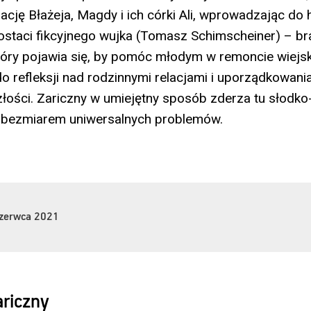
ację Błażeja, Magdy i ich córki Ali, wprowadzając do h
postaci fikcyjnego wujka (Tomasz Schimscheiner) – b
który pojawia się, by pomóc młodym w remoncie wiejs
do refleksji nad rodzinnymi relacjami i uporządkowani
łości. Zariczny w umiejętny sposób zderza tu słodko
 bezmiarem uniwersalnych problemów.
czerwca 2021
ariczny