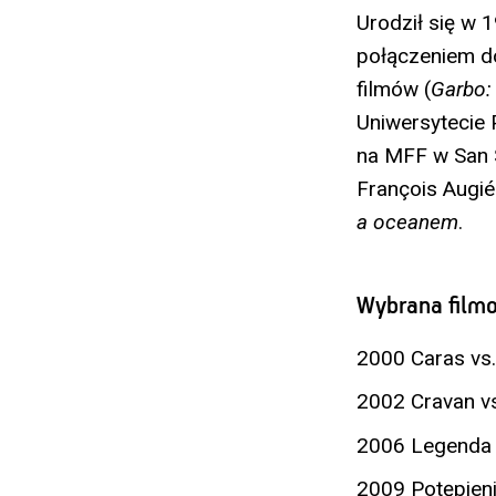
Urodził się w 
połączeniem do
filmów (
Garbo:
Uniwersytecie
na MFF w San S
François Augi
a oceanem
.
Wybrana filmo
2000 Caras vs. 
2002 Cravan vs
2006 Legenda o
2009 Potępien