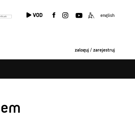
english
zaloguj / zarejestruj
nem