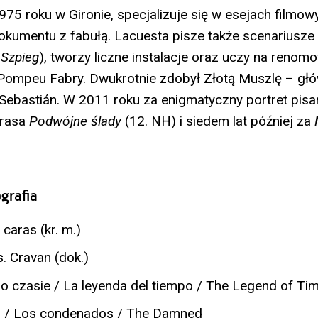
1975 roku w Gironie, specjalizuje się w esejach filmo
kumentu z fabułą. Lacuesta pisze także scenariusze
 Szpieg
), tworzy liczne instalacje oraz uczy na reno
 Pompeu Fabry. Dwukrotnie zdobył Złotą Muszlę – gł
ebastián. W 2011 roku za enigmatyczny portret pisar
érasa
Podwójne ślady
(12. NH) i siedem lat później za
grafia
caras (kr. m.)
. Cravan (dok.)
 czasie / La leyenda del tiempo / The Legend of Ti
i / Los condenados / The Damned