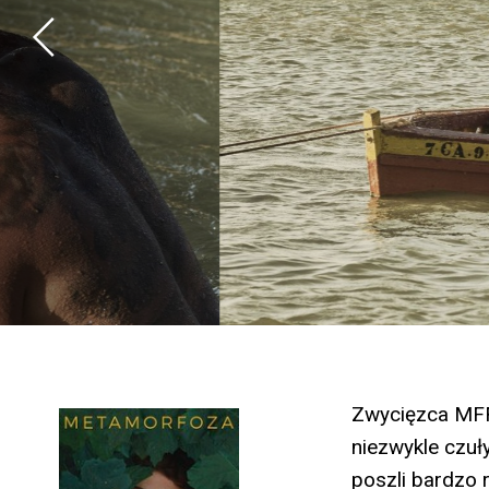
Zwycięzca MFF
niezwykle czuł
poszli bardzo 