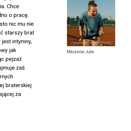
ia. Chce
dno o pracę.
sto nic mu nie
ć starszy brat
 jest intymny,
owy jak
Milczenie Julie
ąc pejzaż
ujmuje zaś
ornych
j braterskiej
ającej za