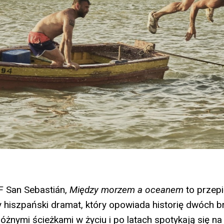
 San Sebastián,
Między morzem a oceanem
to przepi
y hiszpański dramat, który opowiada historię dwóch br
różnymi ścieżkami w życiu i po latach spotykają się n