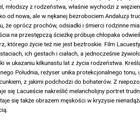
el, młodszy z rodzeństwa, właśnie wychodzi z więzien
o od nowa, ale w nękanej bezrobociem Andaluzji tru
u, że oprócz prochów, odsiadki i śmierci rodzinne mia
jścia na przestępczą ścieżkę próbuje chłopaka odwieś
z, którego życie też nie jest beztroskie. Film Lacuesty
taciach, ich gestach i ciałach, a jednocześnie żywioł
ki w ukazaniu kilkunastu lat z życia rodzeństwa. Kreśl
nego Południa, reżyser unika protekcjonalnego tonu, 
acunkiem, z jakimi podchodzi do bohaterów. Z niepoz
 się Lacueście nakreślić melancholijny portret trudne
 staje się także obrazem męskości w kryzysie nienadąż
cią.