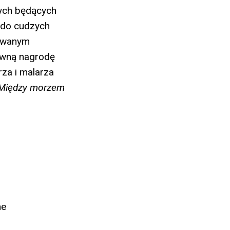
wych będących
 do cudzych
mowanym
ówną nagrodę
za i malarza
Między morzem
me