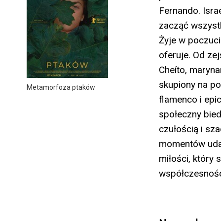
Fernando. Isra
zacząć wszystk
Żyje w poczuci
oferuje. Od ze
Cheíto, marynar
skupiony na pos
Metamorfoza ptaków
flamenco i epic
społeczny bied
czułością i sz
momentów udaje
miłości, który
współczesnoś